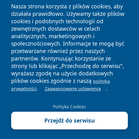
lokalnych mieszkańców Rzeszowie.
Nasza strona korzysta z plików cookies, aby
działała prawidłowo. Używamy także plików
cookies i podobnych technologii od
zewnętrznych dostawców w celach
Copyright © 2026 faktyrzeszow.pl Wszystkie prawa
analitycznych, marketingowych i
zastrzeżone.
społecznościowych. Informacje te mogą być
przetwarzane również przez naszych
partnerów. Kontynuując korzystanie ze
Polityka
Polityka
News
Autorzy
strony lub klikając „Przechodzę do serwisu",
Prywatności
Cookies
wyrażasz zgodę na użycie dodatkowych
plików cookies zgodnie z naszą
polityką
.
.
prywatności
Zaawansowane ustawienia
Polityka Cookies
Przejdź do serwisu