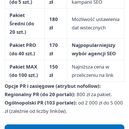
(do 5 szt.)
zł
kampanii SEO
Pakiet
180
Możliwość ustawienia
Średni (do
zł
dat wstecznych
20 szt.)
Pakiet PRO
170
Najpopularniejszy
(do 40 szt.)
zł
wybór agencji SEO
Pakiet MAX
150
Najniższa cena w
(do 100 szt.)
zł
przeliczeniu na link
Opcje PR i zasięgowe (atrybut nofollow):
Regionalny PR (do 20 portali):
800 zł za pakiet.
Ogólnopolski PR (103 portale):
od 2 000 zł do 5 000
zł (zależnie od liczby linków).