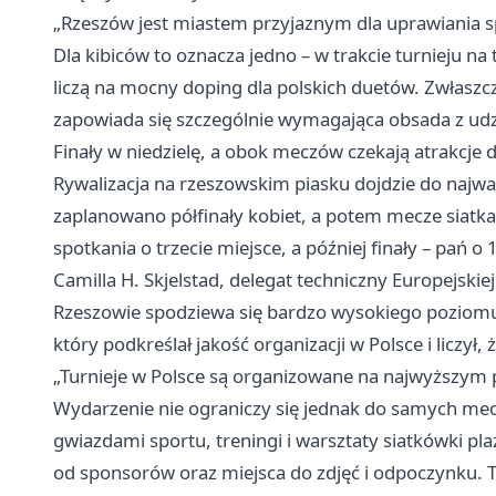
„Rzeszów jest miastem przyjaznym dla uprawiania sp
Dla kibiców to oznacza jedno – w trakcie turnieju na
liczą na mocny doping dla polskich duetów. Zwłaszcza
zapowiada się szczególnie wymagająca obsada z udz
Finały w niedzielę, a obok meczów czekają atrakcje d
Rywalizacja na rzeszowskim piasku dojdzie do najwa
zaplanowano półfinały kobiet, a potem mecze siatka
spotkania o trzecie miejsce, a później finały – pań 
Camilla H. Skjelstad, delegat techniczny Europejskiej 
Rzeszowie spodziewa się bardzo wysokiego poziom
który podkreślał jakość organizacji w Polsce i liczył
„Turnieje w Polsce są organizowane na najwyższym po
Wydarzenie nie ograniczy się jednak do samych mec
gwiazdami sportu, treningi i warsztaty siatkówki plaż
od sponsorów oraz miejsca do zdjęć i odpoczynku. T