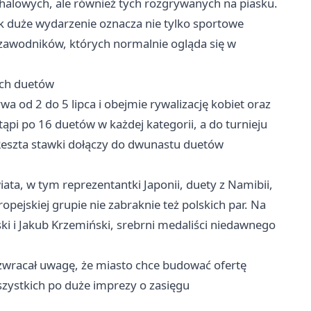
halowych, ale również tych rozgrywanych na piasku.
k duże wydarzenie oznacza nie tylko sportowe
 zawodników, których normalnie ogląda się w
ich duetów
wa od 2 do 5 lipca i obejmie rywalizację kobiet oraz
pi po 16 duetów w każdej kategorii, a do turnieju
 Reszta stawki dołączy do dwunastu duetów
iata, w tym reprezentantki Japonii, duety z Namibii,
pejskiej grupie nie zabraknie też polskich par. Na
i i Jakub Krzemiński, srebrni medaliści niedawnego
wracał uwagę, że miasto chce budować ofertę
szystkich po duże imprezy o zasięgu