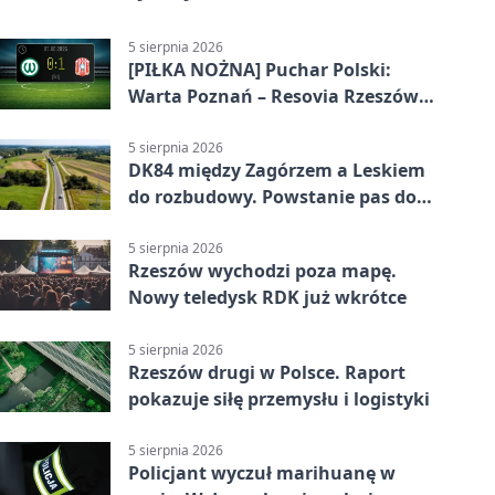
5 sierpnia 2026
[PIŁKA NOŻNA] Puchar Polski:
Warta Poznań – Resovia Rzeszów
0:1. Resovia wyeliminowała
pierwszoligowca
5 sierpnia 2026
DK84 między Zagórzem a Leskiem
do rozbudowy. Powstanie pas do
wyprzedzania
5 sierpnia 2026
Rzeszów wychodzi poza mapę.
Nowy teledysk RDK już wkrótce
5 sierpnia 2026
Rzeszów drugi w Polsce. Raport
pokazuje siłę przemysłu i logistyki
5 sierpnia 2026
Policjant wyczuł marihuanę w