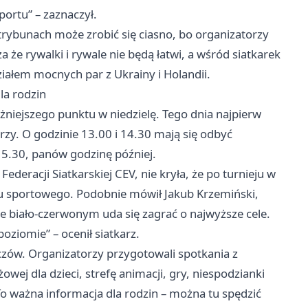
ortu” – zaznaczył.
 trybunach może zrobić się ciasno, bo organizatorzy
 że rywalki i rywale nie będą łatwi, a wśród siatkarek
iałem mocnych par z Ukrainy i Holandii.
la rodzin
żniejszego punktu w niedzielę. Tego dnia najpierw
rzy. O godzinie 13.00 i 14.30 mają się odbyć
o 15.30, panów godzinę później.
Federacji Siatkarskiej CEV, nie kryła, że po turnieju w
u sportowego. Podobnie mówił Jakub Krzemiński,
, że biało-czerwonym uda się zagrać o najwyższe cele.
ziomie” – ocenił siatkarz.
zów. Organizatorzy przygotowali spotkania z
owej dla dzieci, strefę animacji, gry, niespodzianki
o ważna informacja dla rodzin – można tu spędzić