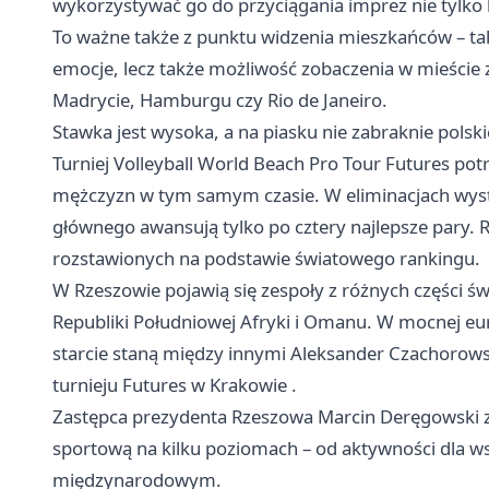
wykorzystywać go do przyciągania imprez nie tylko 
To ważne także z punktu widzenia mieszkańców – ta
emocje, lecz także możliwość zobaczenia w mieście
Madrycie, Hamburgu czy Rio de Janeiro.
Stawka jest wysoka, a na piasku nie zabraknie polsk
Turniej Volleyball World Beach Pro Tour Futures potr
mężczyzn w tym samym czasie. W eliminacjach wystą
głównego awansują tylko po cztery najlepsze pary.
rozstawionych na podstawie światowego rankingu.
W Rzeszowie pojawią się zespoły z różnych części św
Republiki Południowej Afryki i Omanu. W mocnej euro
starcie staną między innymi Aleksander Czachorowsk
turnieju Futures w
Krakowie
.
Zastępca prezydenta Rzeszowa Marcin Deręgowski z
sportową na kilku poziomach – od aktywności dla w
międzynarodowym.