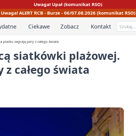
Uwaga! Upał (komunikat RSO)
Uwaga! ALERT RCB - Burze - 06/07.08.2026 (komunikat RSO)
ydatne
Ciekawe
Zobacz
Kontakt
Na piasku zagrają pary z całego świata
icą siatkówki plażowej.
y z całego świata