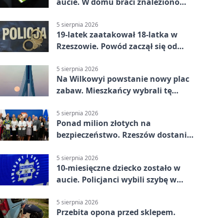
aucie. W domu braci znaleziono
więcej
5 sierpnia 2026
19-latek zaatakował 18-latka w
Rzeszowie. Powód zaczął się od
papierosa
5 sierpnia 2026
Na Wilkowyi powstanie nowy plac
zabaw. Mieszkańcy wybrali tę
inwestycję
5 sierpnia 2026
Ponad milion złotych na
bezpieczeństwo. Rzeszów dostanie
120 tys. zł
5 sierpnia 2026
10-miesięczne dziecko zostało w
aucie. Policjanci wybili szybę w
Jarosławiu
5 sierpnia 2026
Przebita opona przed sklepem.