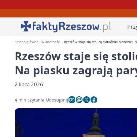
Prz
Strona główna
Wiadomości
Rzeszów staje się stolicą siatkówki plażowej. 
Rzeszów staje się stol
Na piasku zagrają par
2 lipca 2026
4 min czytania
Udostępnij