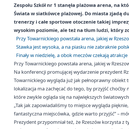
Zespołu Szkół nr 1 stanęła plażowa arena, na kt
Świata w siatkówce plażowej. Do miasta zjadą du
trenerzy i całe sportowe otoczenie takiej imprez
wysokim poziomie, ale też na tłum ludzi, który zo
Przy Towarnickiego powstała arena, jakiej w Rzeszo
Stawka jest wysoka, a na piasku nie zabraknie pols
Finały w niedzielę, a obok meczów czekają atrakcje 
Przy Towarnickiego powstała arena, jakiej w Rzeszow
Na konferencji promującej wydarzenie prezydent Rze
Towarnickiego wygląda już jak pełnoprawny obiekt tu
lokalizacja ma zachęcać do tego, by przyjść choćby 
które zwykle ogląda się na największych światowych 
„Tak jak zapowiadaliśmy to miejsce wygląda pięknie, 
fantastyczna miejscówka, gdzie warto przyjść” – mów
Prezydent przypomniał też, że Rzeszów korzysta z ty