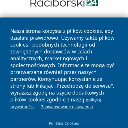
Nasza strona korzysta z plików cookies, aby
działała prawidłowo. Używamy także plików
cookies i podobnych technologii od
zewnętrznych dostawców w celach
Copyright © 2026 faktyrzeszow.pl Wszystkie prawa
analitycznych, marketingowych i
zastrzeżone.
społecznościowych. Informacje te mogą być
przetwarzane również przez naszych
partnerów. Kontynuując korzystanie ze
Polityka
Polityka
News
Autorzy
strony lub klikając „Przechodzę do serwisu",
Prywatności
Cookies
wyrażasz zgodę na użycie dodatkowych
plików cookies zgodnie z naszą
polityką
.
.
prywatności
Zaawansowane ustawienia
Polityka Cookies