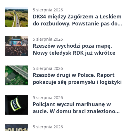
0:1. Resovia wyeliminowała
pierwszoligowca
5 sierpnia 2026
DK84 między Zagórzem a Leskiem
do rozbudowy. Powstanie pas do
wyprzedzania
5 sierpnia 2026
Rzeszów wychodzi poza mapę.
Nowy teledysk RDK już wkrótce
5 sierpnia 2026
Rzeszów drugi w Polsce. Raport
pokazuje siłę przemysłu i logistyki
5 sierpnia 2026
Policjant wyczuł marihuanę w
aucie. W domu braci znaleziono
więcej
5 sierpnia 2026