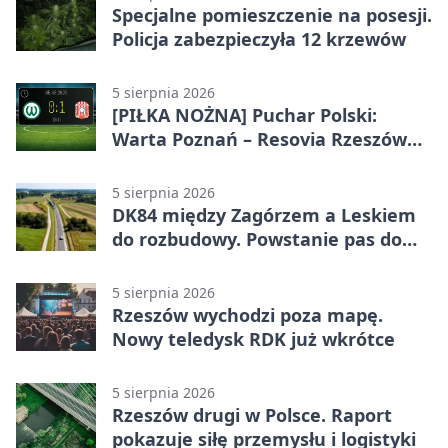
Specjalne pomieszczenie na posesji.
Policja zabezpieczyła 12 krzewów
5 sierpnia 2026
[PIŁKA NOŻNA] Puchar Polski:
Warta Poznań – Resovia Rzeszów
0:1. Resovia wyeliminowała
pierwszoligowca
5 sierpnia 2026
DK84 między Zagórzem a Leskiem
do rozbudowy. Powstanie pas do
wyprzedzania
5 sierpnia 2026
Rzeszów wychodzi poza mapę.
Nowy teledysk RDK już wkrótce
5 sierpnia 2026
Rzeszów drugi w Polsce. Raport
pokazuje siłę przemysłu i logistyki