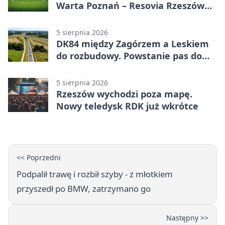
Warta Poznań – Resovia Rzeszów
0:1. Resovia wyeliminowała
pierwszoligowca
5 sierpnia 2026
DK84 między Zagórzem a Leskiem
do rozbudowy. Powstanie pas do
wyprzedzania
5 sierpnia 2026
Rzeszów wychodzi poza mapę.
Nowy teledysk RDK już wkrótce
<< Poprzedni
Podpalił trawę i rozbił szyby - z młotkiem
przyszedł po BMW, zatrzymano go
Następny >>