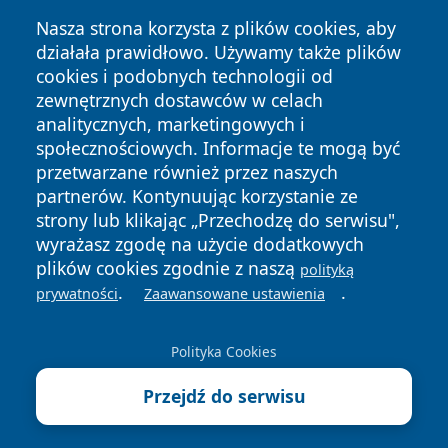
Nasza strona korzysta z plików cookies, aby
działała prawidłowo. Używamy także plików
cookies i podobnych technologii od
zewnętrznych dostawców w celach
analitycznych, marketingowych i
Copyright © 2026 faktyrzeszow.pl Wszystkie prawa
społecznościowych. Informacje te mogą być
zastrzeżone.
przetwarzane również przez naszych
partnerów. Kontynuując korzystanie ze
strony lub klikając „Przechodzę do serwisu",
Polityka
Polityka
News
Autorzy
wyrażasz zgodę na użycie dodatkowych
Prywatności
Cookies
plików cookies zgodnie z naszą
polityką
.
.
prywatności
Zaawansowane ustawienia
Polityka Cookies
Przejdź do serwisu