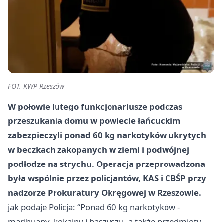
FOT. KWP Rzeszów
W połowie lutego funkcjonariusze podczas
przeszukania domu w powiecie łańcuckim
zabezpieczyli ponad 60 kg narkotyków ukrytych
w beczkach zakopanych w ziemi i podwójnej
podłodze na strychu. Operacja przeprowadzona
była wspólnie przez policjantów, KAS i CBŚP przy
nadzorze Prokuratury Okręgowej w Rzeszowie.
jak podaje Policja: “Ponad 60 kg narkotyków -
marihuany, kokainy i haszyszu, a także przedmioty