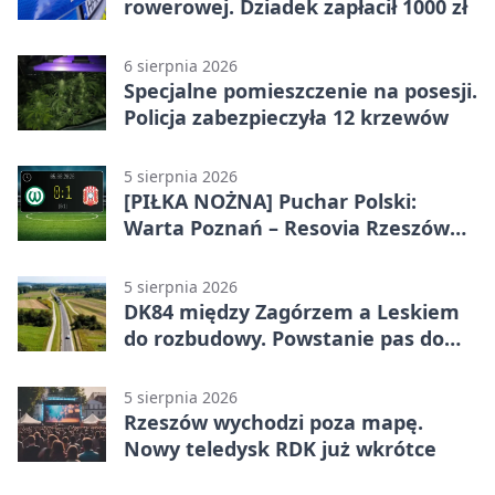
rowerowej. Dziadek zapłacił 1000 zł
6 sierpnia 2026
Specjalne pomieszczenie na posesji.
Policja zabezpieczyła 12 krzewów
5 sierpnia 2026
[PIŁKA NOŻNA] Puchar Polski:
Warta Poznań – Resovia Rzeszów
0:1. Resovia wyeliminowała
pierwszoligowca
5 sierpnia 2026
DK84 między Zagórzem a Leskiem
do rozbudowy. Powstanie pas do
wyprzedzania
5 sierpnia 2026
Rzeszów wychodzi poza mapę.
Nowy teledysk RDK już wkrótce