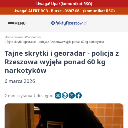
Uwaga! Upał (komunikat RSO)
Uwaga! ALERT RCB - Burze - 06/07.08… (komunikat RSO)
MENU
Strona główna
Wiadomości
Tajne skrytki i georadar - policja z Rzeszowa wyjęła ponad 60 kg narkotyków
Tajne skrytki i georadar - policja z
Rzeszowa wyjęła ponad 60 kg
narkotyków
6 marca 2026
2 min czytania
Udostępnij