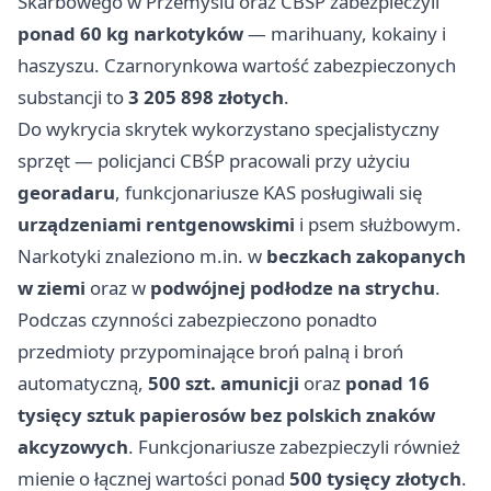
Skarbowego w
Przemyślu
oraz CBŚP zabezpieczyli
ponad 60 kg narkotyków
— marihuany, kokainy i
haszyszu. Czarnorynkowa wartość zabezpieczonych
substancji to
3 205 898 złotych
.
Do wykrycia skrytek wykorzystano specjalistyczny
sprzęt — policjanci CBŚP pracowali przy użyciu
georadaru
, funkcjonariusze KAS posługiwali się
urządzeniami rentgenowskimi
i psem służbowym.
Narkotyki znaleziono m.in. w
beczkach zakopanych
w ziemi
oraz w
podwójnej podłodze na strychu
.
Podczas czynności zabezpieczono ponadto
przedmioty przypominające broń palną i broń
automatyczną,
500 szt. amunicji
oraz
ponad 16
tysięcy sztuk papierosów bez polskich znaków
akcyzowych
. Funkcjonariusze zabezpieczyli również
mienie o łącznej wartości ponad
500 tysięcy złotych
.