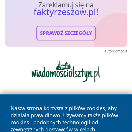
Zareklamuj się na
faktyrzeszow.pl!
SPRAWDŹ SZCZEGÓŁY
autopromocja
Nasza strona korzysta z plików cookies, aby
działała prawidłowo. Używamy także plików
cookies i podobnych technologii od
zewnętrznych dostawców w celach
Copyright © 2026 faktyrzeszow.pl Wszystkie prawa