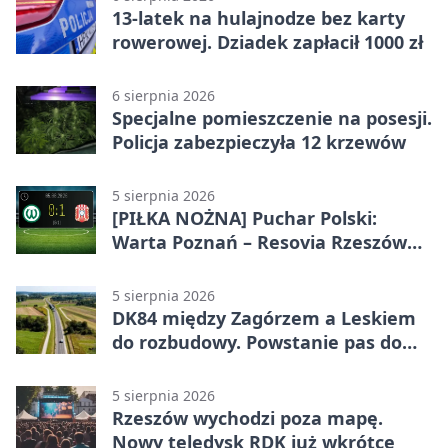
13-latek na hulajnodze bez karty
rowerowej. Dziadek zapłacił 1000 zł
6 sierpnia 2026
Specjalne pomieszczenie na posesji.
Policja zabezpieczyła 12 krzewów
5 sierpnia 2026
[PIŁKA NOŻNA] Puchar Polski:
Warta Poznań – Resovia Rzeszów
0:1. Resovia wyeliminowała
pierwszoligowca
5 sierpnia 2026
DK84 między Zagórzem a Leskiem
do rozbudowy. Powstanie pas do
wyprzedzania
5 sierpnia 2026
Rzeszów wychodzi poza mapę.
Nowy teledysk RDK już wkrótce