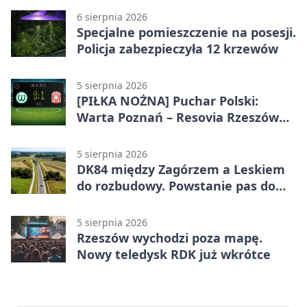
6 sierpnia 2026
Specjalne pomieszczenie na posesji.
Policja zabezpieczyła 12 krzewów
5 sierpnia 2026
[PIŁKA NOŻNA] Puchar Polski:
Warta Poznań – Resovia Rzeszów
0:1. Resovia wyeliminowała
pierwszoligowca
5 sierpnia 2026
DK84 między Zagórzem a Leskiem
do rozbudowy. Powstanie pas do
wyprzedzania
5 sierpnia 2026
Rzeszów wychodzi poza mapę.
Nowy teledysk RDK już wkrótce