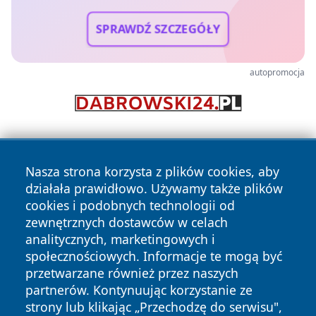
SPRAWDŹ SZCZEGÓŁY
autopromocja
Nasza strona korzysta z plików cookies, aby
działała prawidłowo. Używamy także plików
cookies i podobnych technologii od
zewnętrznych dostawców w celach
Copyright © 2026 faktyrzeszow.pl Wszystkie prawa
analitycznych, marketingowych i
zastrzeżone.
społecznościowych. Informacje te mogą być
przetwarzane również przez naszych
partnerów. Kontynuując korzystanie ze
Polityka
Polityka
News
Autorzy
strony lub klikając „Przechodzę do serwisu",
Prywatności
Cookies