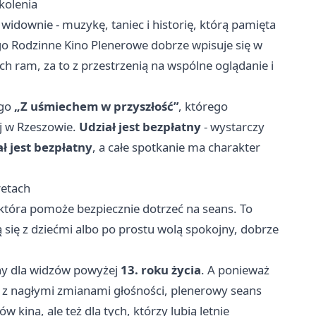
okolenia
 widownie - muzykę, taniec i historię, którą pamięta
o Rodzinne Kino Plenerowe dobrze wpisuje się w
ch ram, za to z przestrzenią na wspólne oglądanie i
ego
„Z uśmiechem w przyszłość”
, którego
j w Rzeszowie.
Udział jest bezpłatny
- wystarczy
ł jest bezpłatny
, a całe spotkanie ma charakter
retach
która pomoże bezpiecznie dotrzeć na seans. To
 się z dziećmi albo po prostu wolą spokojny, dobrze
ony dla widzów powyżej
13. roku życia
. A ponieważ
 z nagłymi zmianami głośności, plenerowy seans
kina, ale też dla tych, którzy lubią letnie