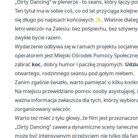
„Dirty Dancing” w plenerze - to seans, który łączy p
Ten tytuł ma w sobie coś, co od lat przyciąga kolejne
się długo po napisach końcowych ✨. Właśnie dlateg
letni wieczór na Zalesiu: bez pośpiechu, bez sztywny
zwykłe bycie razem.
Wydarzenie odbywa się w ramach projektu socjaln
operatorem jest Miejski Ośrodek Pomocy Społeczne
zabrać
koc
, dobry humor i paczkę znajomych.
Udzia
otwartego, rodzinnego seansu pod gołym niebem.
Zanim zgaśnie światło, warto pamiętać o kilku konk
Na miejscu przewidziano pomoc osoby asystującej, 
ważna informacja zwłaszcza dla tych, którzy wybiorą
zorganizowany wieczór.
Warto też mieć z tyłu głowy, że film jest przeznacz
„Dirty Dancing” zawiera dynamiczne sceny taneczne
może być intensywnym przeżyciem nie tylko dla fanów 