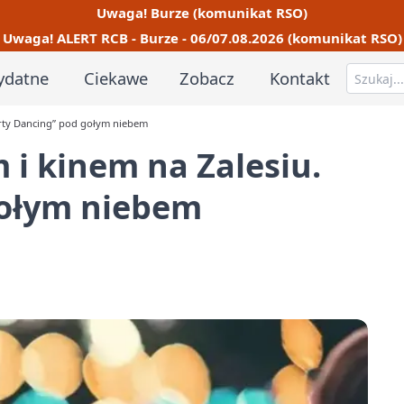
Uwaga! Burze (komunikat RSO)
Uwaga! ALERT RCB - Burze - 06/07.08.2026 (komunikat RSO)
ydatne
Ciekawe
Zobacz
Kontakt
Dirty Dancing” pod gołym niebem
 i kinem na Zalesiu.
gołym niebem