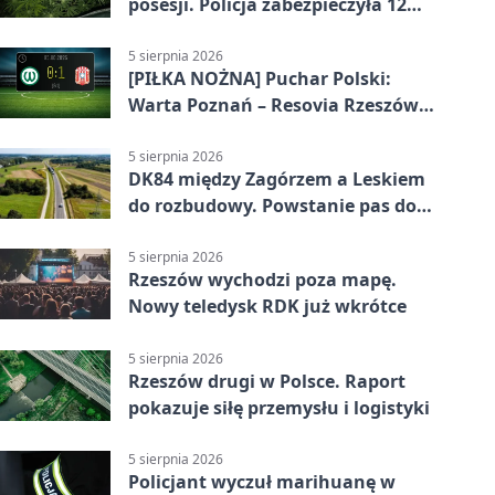
posesji. Policja zabezpieczyła 12
krzewów
5 sierpnia 2026
[PIŁKA NOŻNA] Puchar Polski:
Warta Poznań – Resovia Rzeszów
0:1. Resovia wyeliminowała
pierwszoligowca
5 sierpnia 2026
DK84 między Zagórzem a Leskiem
do rozbudowy. Powstanie pas do
wyprzedzania
5 sierpnia 2026
Rzeszów wychodzi poza mapę.
Nowy teledysk RDK już wkrótce
5 sierpnia 2026
Rzeszów drugi w Polsce. Raport
pokazuje siłę przemysłu i logistyki
5 sierpnia 2026
Policjant wyczuł marihuanę w