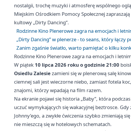
nostalgii, trochę muzyki i atmosferę wspólnego og
Miejskim Ośrodkiem Pomocy Społecznej zapraszają n
kultowy „Dirty Dancing”.
Rodzinne Kino Plenerowe zagra na emocjach i letni
„Dirty Dancing” w plenerze - to seans, który łączy 
Zanim zgaśnie światło, warto pamiętać o kilku kon
Rodzinne Kino Plenerowe zagra na emocjach i letnim
W piątek
10 lipca 2026 roku o godzinie 21:00
bois
Osiedlu Zalesie
zamieni się w plenerową salę kinow
ciemnej sali jest wieczorne niebo, zamiast fotela koc
znajomi, którzy wpadają na film razem.
Na ekranie pojawi się historia „Baby”, która podczas 
uczuć wymykających się wakacyjnej beztrosce. Gdy z
Johnny’ego, a zwykłe ćwiczenia szybko zmieniają się
nie mieszczą się w hotelowych schematach.