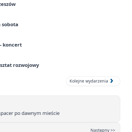
Rzeszów
a sobota
 koncert
rsztat rozwojowy
Kolejne wydarzenia
 i spacer po dawnym mieście
Następny >>