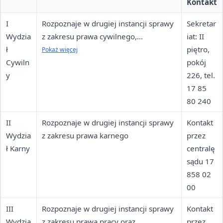
Kontakt
I
Rozpoznaje w drugiej instancji sprawy
Sekretar
Wydzia
z zakresu prawa cywilnego,
iat: II
ł
gospodarczego oraz rodzinnego i
piętro,
Pokaż więcej
Cywiln
opiekuńczego z Sądów Okręgowych w
pokój
y
Krośnie, Przemyślu, Rzeszowie i
226, tel.
Tarnobrzegu
17 85
80 240
II
Rozpoznaje w drugiej instancji sprawy
Kontakt
Wydzia
z zakresu prawa karnego
przez
ł Karny
centralę
sądu 17
858 02
00
III
Rozpoznaje w drugiej instancji sprawy
Kontakt
Wydzia
z zakresu prawa pracy oraz
przez