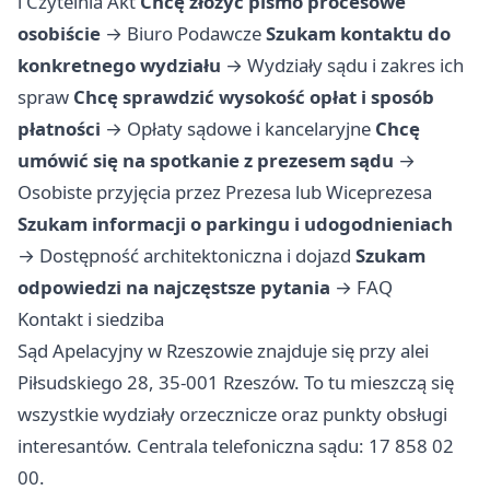
i Czytelnia Akt
Chcę złożyć pismo procesowe
osobiście
→
Biuro Podawcze
Szukam kontaktu do
konkretnego wydziału
→
Wydziały sądu i zakres ich
spraw
Chcę sprawdzić wysokość opłat i sposób
płatności
→
Opłaty sądowe i kancelaryjne
Chcę
umówić się na spotkanie z prezesem sądu
→
Osobiste przyjęcia przez Prezesa lub Wiceprezesa
Szukam informacji o parkingu i udogodnieniach
→
Dostępność architektoniczna i dojazd
Szukam
odpowiedzi na najczęstsze pytania
→
FAQ
Kontakt i siedziba
Sąd Apelacyjny w Rzeszowie znajduje się przy alei
Piłsudskiego 28, 35-001 Rzeszów. To tu mieszczą się
wszystkie wydziały orzecznicze oraz punkty obsługi
interesantów. Centrala telefoniczna sądu: 17 858 02
00.