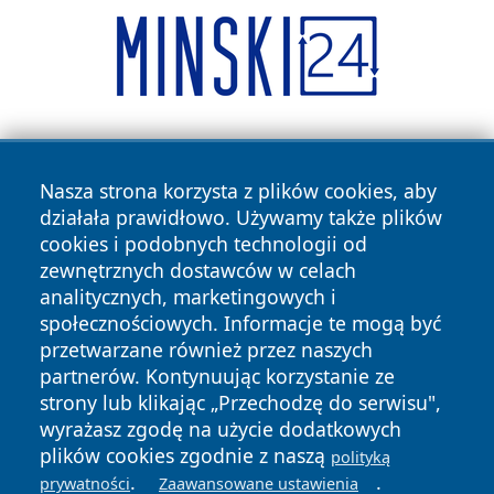
Nasza strona korzysta z plików cookies, aby
działała prawidłowo. Używamy także plików
cookies i podobnych technologii od
zewnętrznych dostawców w celach
Copyright © 2026 faktyrzeszow.pl Wszystkie prawa
analitycznych, marketingowych i
zastrzeżone.
społecznościowych. Informacje te mogą być
przetwarzane również przez naszych
partnerów. Kontynuując korzystanie ze
Polityka
Polityka
News
Autorzy
strony lub klikając „Przechodzę do serwisu",
Prywatności
Cookies
wyrażasz zgodę na użycie dodatkowych
plików cookies zgodnie z naszą
polityką
.
.
prywatności
Zaawansowane ustawienia