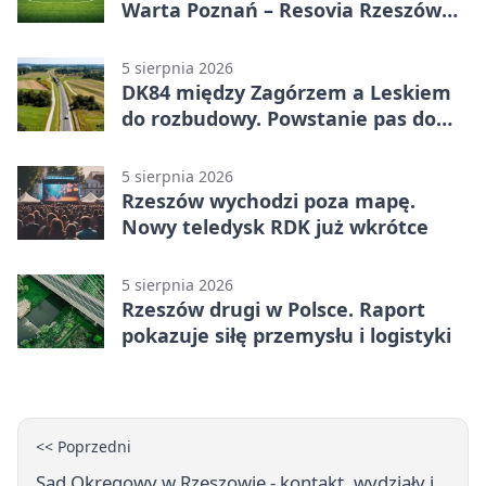
Warta Poznań – Resovia Rzeszów
0:1. Resovia wyeliminowała
pierwszoligowca
5 sierpnia 2026
DK84 między Zagórzem a Leskiem
do rozbudowy. Powstanie pas do
wyprzedzania
5 sierpnia 2026
Rzeszów wychodzi poza mapę.
Nowy teledysk RDK już wkrótce
5 sierpnia 2026
Rzeszów drugi w Polsce. Raport
pokazuje siłę przemysłu i logistyki
<< Poprzedni
Sąd Okręgowy w Rzeszowie - kontakt, wydziały i