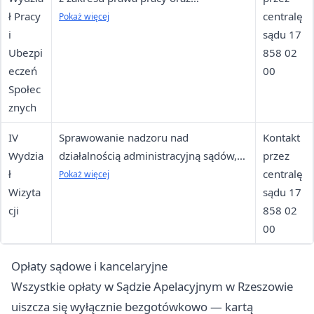
ł Pracy
ubezpieczeń społecznych
centralę
Pokaż więcej
i
sądu 17
Ubezpi
858 02
eczeń
00
Społec
znych
IV
Sprawowanie nadzoru nad
Kontakt
Wydzia
działalnością administracyjną sądów,
przez
ł
nadzór nad działalnością notariuszy i
centralę
Pokaż więcej
Wizyta
komorników sądowych
sądu 17
cji
858 02
00
Opłaty sądowe i kancelaryjne
Wszystkie opłaty w Sądzie Apelacyjnym w Rzeszowie
uiszcza się wyłącznie bezgotówkowo — kartą