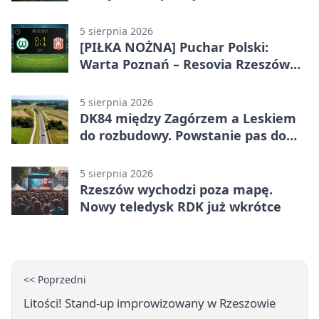
5 sierpnia 2026
[PIŁKA NOŻNA] Puchar Polski:
Warta Poznań – Resovia Rzeszów
0:1. Resovia wyeliminowała
pierwszoligowca
5 sierpnia 2026
DK84 między Zagórzem a Leskiem
do rozbudowy. Powstanie pas do
wyprzedzania
5 sierpnia 2026
Rzeszów wychodzi poza mapę.
Nowy teledysk RDK już wkrótce
<< Poprzedni
Litości! Stand-up improwizowany w Rzeszowie