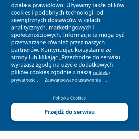
działała prawidłowo. Używamy także plików
cookies i podobnych technologii od
zewnętrznych dostawców w celach
analitycznych, marketingowych i
społecznościowych. Informacje te mogą być
Copyright © 2026 faktyrzeszow.pl Wszystkie prawa
przetwarzane również przez naszych
zastrzeżone.
partnerów. Kontynuując korzystanie ze
strony lub klikając „Przechodzę do serwisu",
wyrażasz zgodę na użycie dodatkowych
Polityka
Polityka
News
Autorzy
plików cookies zgodnie z naszą
polityką
Prywatności
Cookies
.
.
prywatności
Zaawansowane ustawienia
Polityka Cookies
Przejdź do serwisu