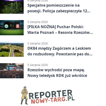
6 sierpnia 2026
Specjalne pomieszczenie na
posesji. Policja zabezpieczyła 12
krzewów
5 sierpnia 2026
[PIŁKA NOŻNA] Puchar Polski:
Warta Poznań – Resovia Rzeszów
0:1. Resovia wyeliminowała
pierwszoligowca
5 sierpnia 2026
DK84 między Zagórzem a Leskiem
do rozbudowy. Powstanie pas do
wyprzedzania
5 sierpnia 2026
Rzeszów wychodzi poza mapę.
Nowy teledysk RDK już wkrótce