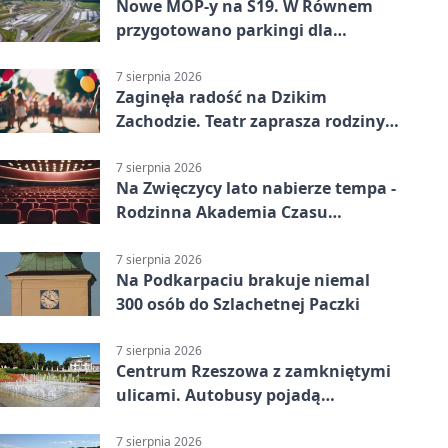
Nowe MOP-y na S19. W Równem
przygotowano parkingi dla
ciężarówek
7 sierpnia 2026
Zaginęła radość na Dzikim
Zachodzie. Teatr zaprasza rodziny
w Rzeszowie
7 sierpnia 2026
Na Zwięczycy lato nabierze tempa -
Rodzinna Akademia Czasu
Wolnego
7 sierpnia 2026
Na Podkarpaciu brakuje niemal
300 osób do Szlachetnej Paczki
7 sierpnia 2026
Centrum Rzeszowa z zamkniętymi
ulicami. Autobusy pojadą
objazdami
7 sierpnia 2026