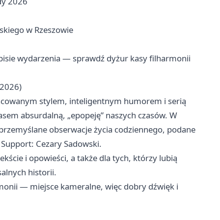
edy 2026
0
wskiego w Rzeszowie
opisie wydarzenia — sprawdź dyżur kasy filharmonii
 2026)
racowanym stylem, inteligentnym humorem i serią
 czasem absurdalną, „epopeję” naszych czasów. W
 przemyślane obserwacje życia codziennego, podane
 Support: Cezary Sadowski.
kście i opowieści, a także dla tych, którzy lubią
lnych historii.
monii — miejsce kameralne, więc dobry dźwięk i