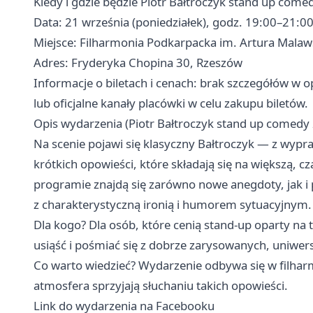
Kiedy i gdzie będzie Piotr Bałtroczyk stand up com
Data: 21 września (poniedziałek), godz. 19:00–21:0
Miejsce: Filharmonia Podkarpacka im. Artura Mala
Adres: Fryderyka Chopina 30, Rzeszów
Informacje o biletach i cenach: brak szczegółów w 
lub oficjalne kanały placówki w celu zakupu biletów.
Opis wydarzenia (Piotr Bałtroczyk stand up comedy
Na scenie pojawi się klasyczny Bałtroczyk — z wyp
krótkich opowieści, które składają się na większą,
programie znajdą się zarówno nowe anegdoty, jak i
z charakterystyczną ironią i humorem sytuacyjnym.
Dla kogo? Dla osób, które cenią stand-up oparty na te
usiąść i pośmiać się z dobrze zarysowanych, uniwersa
Co warto wiedzieć? Wydarzenie odbywa się w filhar
atmosfera sprzyjają słuchaniu takich opowieści.
Link do wydarzenia na Facebooku