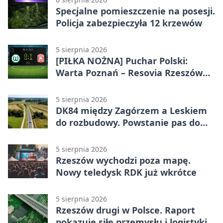
Specjalne pomieszczenie na posesji.
Policja zabezpieczyła 12 krzewów
5 sierpnia 2026
[PIŁKA NOŻNA] Puchar Polski:
Warta Poznań – Resovia Rzeszów
0:1. Resovia wyeliminowała
pierwszoligowca
5 sierpnia 2026
DK84 między Zagórzem a Leskiem
do rozbudowy. Powstanie pas do
wyprzedzania
5 sierpnia 2026
Rzeszów wychodzi poza mapę.
Nowy teledysk RDK już wkrótce
5 sierpnia 2026
Rzeszów drugi w Polsce. Raport
pokazuje siłę przemysłu i logistyki