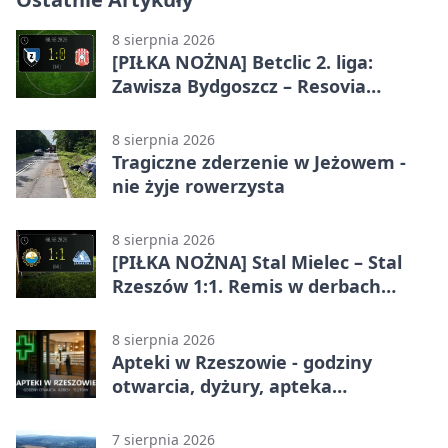
8 sierpnia 2026
[PIŁKA NOŻNA] Betclic 2. liga:
Zawisza Bydgoszcz – Resovia
Rzeszów 1:0. Gospodarze z
pierwszym zwycięstwem
8 sierpnia 2026
Tragiczne zderzenie w Jeżowem -
nie żyje rowerzysta
8 sierpnia 2026
[PIŁKA NOŻNA] Stal Mielec – Stal
Rzeszów 1:1. Remis w derbach
Podkarpacia w Betclic 1. lidze
8 sierpnia 2026
Apteki w Rzeszowie - godziny
otwarcia, dyżury, apteka
całodobowa
7 sierpnia 2026