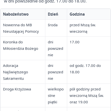
w dni powszednie od godz. 17.00 do 18.00.
Nabożeństwo
Dzień
Godzina
Nowenna do MB
środa
przed Mszą św.
Nieustającej Pomocy
wieczorną
Koronka do
dni
17.00
Miłosierdzia Bożego
powszed
nie
Adoracja
dni
od godz. 17.00 do
Najświętszego
powszed
18.00
Sakramentu
nie
Droga Krzyżowa
wielkopo
pół godziny przed
stne
wieczorną Mszą Św.
piątki
oraz 19.00