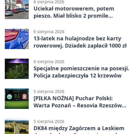
6 sierpnia 2026
Uciekał motorowerem, potem
pieszo. Miał blisko 2 promile
alkoholu
6 sierpnia 2026
13-latek na hulajnodze bez karty
rowerowej. Dziadek zapłacił 1000 zł
6 sierpnia 2026
Specjalne pomieszczenie na posesji.
Policja zabezpieczyła 12 krzewów
5 sierpnia 2026
[PIŁKA NOŻNA] Puchar Polski:
Warta Poznań – Resovia Rzeszów
0:1. Resovia wyeliminowała
pierwszoligowca
5 sierpnia 2026
DK84 między Zagórzem a Leskiem