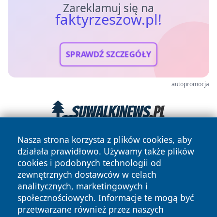
Zareklamuj się na
faktyrzeszow.pl!
SPRAWDŹ SZCZEGÓŁY
autopromocja
Nasza strona korzysta z plików cookies, aby
działała prawidłowo. Używamy także plików
cookies i podobnych technologii od
zewnętrznych dostawców w celach
analitycznych, marketingowych i
społecznościowych. Informacje te mogą być
Copyright © 2026 faktyrzeszow.pl Wszystkie prawa
przetwarzane również przez naszych
zastrzeżone.