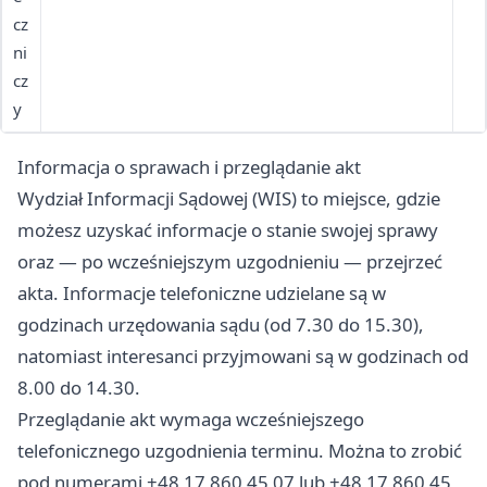
cz
cudzoziemcy, kościoły, przejęcie mienia, broń i
ni
materiały wybuchowe, pomoc społeczna,
cz
zatrudnienie, kombatanci, kultura fizyczna, kultura i
y
sztuka, własność przemysłowa, ochrona danych
osobowych, informacja publiczna, ochrona
Informacja o sprawach i przeglądanie akt
informacji niejawnych, świadczenia w drodze
wyjątku, fundusze emerytalne, ubezpieczenia
Wydział Informacji Sądowej (WIS) to miejsce, gdzie
zdrowotne, lustracja
możesz uzyskać informacje o stanie swojej sprawy
oraz — po wcześniejszym uzgodnieniu — przejrzeć
akta. Informacje telefoniczne udzielane są w
godzinach urzędowania sądu (od 7.30 do 15.30),
natomiast interesanci przyjmowani są w godzinach od
8.00 do 14.30.
Przeglądanie akt wymaga wcześniejszego
telefonicznego uzgodnienia terminu. Można to zrobić
pod numerami +48 17 860 45 07 lub +48 17 860 45