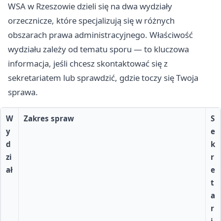
WSA w Rzeszowie dzieli się na dwa wydziały
orzecznicze, które specjalizują się w różnych
obszarach prawa administracyjnego. Właściwość
wydziału zależy od tematu sporu — to kluczowa
informacja, jeśli chcesz skontaktować się z
sekretariatem lub sprawdzić, gdzie toczy się Twoja
sprawa.
W
Zakres spraw
S
y
e
d
k
zi
r
ał
e
t
a
r