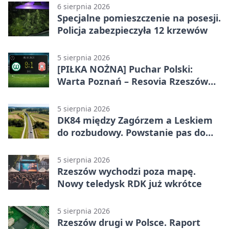
6 sierpnia 2026
Specjalne pomieszczenie na posesji.
Policja zabezpieczyła 12 krzewów
5 sierpnia 2026
[PIŁKA NOŻNA] Puchar Polski:
Warta Poznań – Resovia Rzeszów
0:1. Resovia wyeliminowała
pierwszoligowca
5 sierpnia 2026
DK84 między Zagórzem a Leskiem
do rozbudowy. Powstanie pas do
wyprzedzania
5 sierpnia 2026
Rzeszów wychodzi poza mapę.
Nowy teledysk RDK już wkrótce
5 sierpnia 2026
Rzeszów drugi w Polsce. Raport