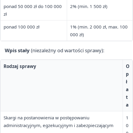
ponad 50 000 zł do 100 000
2% (min. 1 500 zł)
zł
ponad 100 000 zł
1% (min. 2 000 zł, max. 100
000 zł)
Wpis stały
(niezależny od wartości sprawy):
Rodzaj sprawy
O
p
ł
a
t
a
Skargi na postanowienia w postępowaniu
1
administracyjnym, egzekucyjnym i zabezpieczającym
0