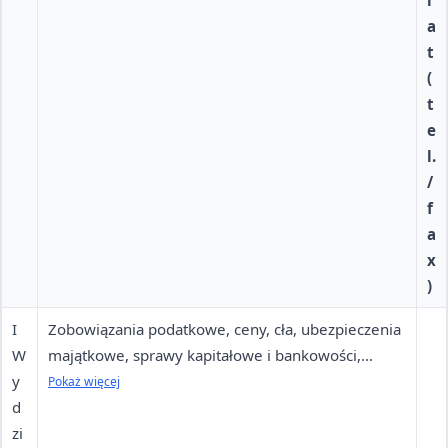
i
a
t
(
t
e
l.
/
f
a
x
)
I
Zobowiązania podatkowe, ceny, cła, ubezpieczenia
W
majątkowe, sprawy kapitałowe i bankowości,
y
finanse publiczne, subwencje unijne, fundusze
Pokaż więcej
d
strukturalne, regulacje rynków branżowych,
zi
polityka rozwoju, ubezpieczenia społeczne