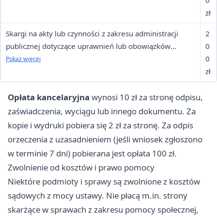
0
zł
Skargi na akty lub czynności z zakresu administracji
2
publicznej dotyczące uprawnień lub obowiązków
0
wynikających z przepisów prawa
0
Pokaż więcej
zł
Opłata kancelaryjna
wynosi 10 zł za stronę odpisu,
zaświadczenia, wyciągu lub innego dokumentu. Za
kopie i wydruki pobiera się 2 zł za stronę. Za odpis
orzeczenia z uzasadnieniem (jeśli wniosek zgłoszono
w terminie 7 dni) pobierana jest opłata 100 zł.
Zwolnienie od kosztów i prawo pomocy
Niektóre podmioty i sprawy są zwolnione z kosztów
sądowych z mocy ustawy. Nie płacą m.in. strony
skarżące w sprawach z zakresu pomocy społecznej,