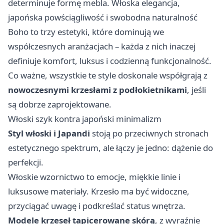
determinuje formę mebla. Włoska elegancja,
japońska powściągliwość i swobodna naturalność
Boho to trzy estetyki, które dominują we
współczesnych aranżacjach – każda z nich inaczej
definiuje komfort, luksus i codzienną funkcjonalność.
Co ważne, wszystkie te style doskonale współgrają z
nowoczesnymi krzesłami z podłokietnikami
, jeśli
są dobrze zaprojektowane.
Włoski szyk kontra japoński minimalizm
Styl włoski i Japandi
stoją po przeciwnych stronach
estetycznego spektrum, ale łączy je jedno: dążenie do
perfekcji.
Włoskie wzornictwo to emocje, miękkie linie i
luksusowe materiały. Krzesło ma być widoczne,
przyciągać uwagę i podkreślać status wnętrza.
Modele krzeseł tapicerowane skórą
, z wyraźnie