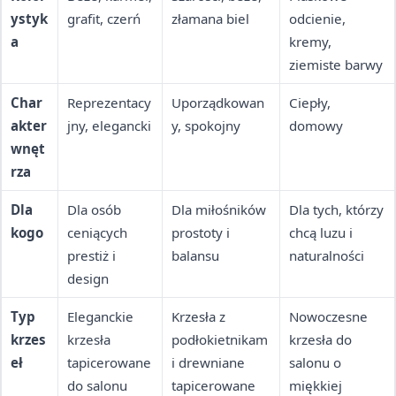
ystyk
grafit, czerń
złamana biel
odcienie,
a
kremy,
ziemiste barwy
Char
Reprezentacy
Uporządkowan
Ciepły,
akter
jny, elegancki
y, spokojny
domowy
wnęt
rza
Dla
Dla osób
Dla miłośników
Dla tych, którzy
kogo
ceniących
prostoty i
chcą luzu i
prestiż i
balansu
naturalności
design
Typ
Eleganckie
Krzesła z
Nowoczesne
krzes
krzesła
podłokietnikam
krzesła do
eł
tapicerowane
i drewniane
salonu o
do salonu
tapicerowane
miękkiej