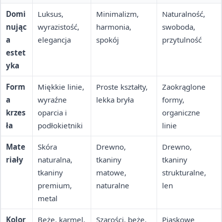
Domi
Luksus,
Minimalizm,
Naturalność,
nując
wyrazistość,
harmonia,
swoboda,
a
elegancja
spokój
przytulność
estet
yka
Form
Miękkie linie,
Proste kształty,
Zaokrąglone
a
wyraźne
lekka bryła
formy,
krzes
oparcia i
organiczne
ła
podłokietniki
linie
Mate
Skóra
Drewno,
Drewno,
riały
naturalna,
tkaniny
tkaniny
tkaniny
matowe,
strukturalne,
premium,
naturalne
len
metal
Kolor
Beże, karmel,
Szarości, beże,
Piaskowe