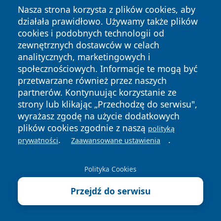
Nasza strona korzysta z plików cookies, aby
9 sierpnia 2026, 11:00
działała prawidłowo. Używamy także plików
Rozwojowa Gra Satori Rzeszów –
cookies i podobnych technologii od
warsztat rozwojowy
zewnętrznych dostawców w celach
analitycznych, marketingowych i
10 sierpnia 2026, 11:00
społecznościowych. Informacje te mogą być
Strefa Gamingowa Fortnite – gaming
przetwarzane również przez naszych
w Rzeszowie
partnerów. Kontynuując korzystanie ze
strony lub klikając „Przechodzę do serwisu",
Kolejne wydarzenia
wyrażasz zgodę na użycie dodatkowych
plików cookies zgodnie z naszą
polityką
Ostatnie Artykuły
.
.
prywatności
Zaawansowane ustawienia
6 sierpnia 2026
Policjant z Dębicy po zakupach
Polityka Cookies
ruszył za złodziejem i zatrzymał go
na ulicy
Przejdź do serwisu
6 sierpnia 2026
Odcinki specjalne rajdu zamkną