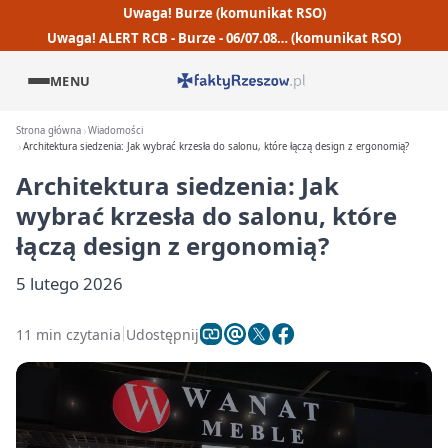
Uwaga! Burze (komunikat RSO)
Uwaga! ALERT RCB - Burze - 06/07.08… (komunikat RSO)
MENU
Strona główna
Wiadomości
Architektura siedzenia: Jak wybrać krzesła do salonu, które łączą design z ergonomią?
Architektura siedzenia: Jak
wybrać krzesła do salonu, które
łączą design z ergonomią?
5 lutego 2026
11 min czytania
Udostępnij