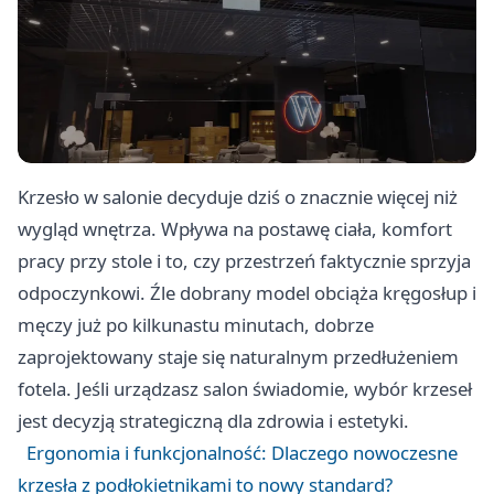
Krzesło w salonie decyduje dziś o znacznie więcej niż
wygląd wnętrza. Wpływa na postawę ciała, komfort
pracy przy stole i to, czy przestrzeń faktycznie sprzyja
odpoczynkowi. Źle dobrany model obciąża kręgosłup i
męczy już po kilkunastu minutach, dobrze
zaprojektowany staje się naturalnym przedłużeniem
fotela. Jeśli urządzasz salon świadomie, wybór krzeseł
jest decyzją strategiczną dla zdrowia i estetyki.
Ergonomia i funkcjonalność: Dlaczego nowoczesne
krzesła z podłokietnikami to nowy standard?