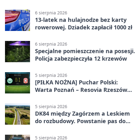
alkoholu
6 sierpnia 2026
13-latek na hulajnodze bez karty
rowerowej. Dziadek zapłacił 1000 zł
6 sierpnia 2026
Specjalne pomieszczenie na posesji.
Policja zabezpieczyła 12 krzewów
5 sierpnia 2026
[PIŁKA NOŻNA] Puchar Polski:
Warta Poznań – Resovia Rzeszów
0:1. Resovia wyeliminowała
pierwszoligowca
5 sierpnia 2026
DK84 między Zagórzem a Leskiem
do rozbudowy. Powstanie pas do
wyprzedzania
5 sierpnia 2026