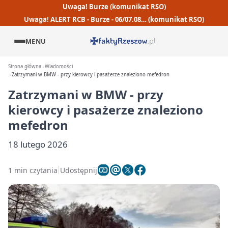
Uwaga! Burze (komunikat RSO)
Uwaga! ALERT RCB - Burze - 06/07.08… (komunikat RSO)
MENU
Strona główna
Wiadomości
Zatrzymani w BMW - przy kierowcy i pasażerze znaleziono mefedron
Zatrzymani w BMW - przy
kierowcy i pasażerze znaleziono
mefedron
18 lutego 2026
1 min czytania
Udostępnij