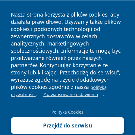
Nasza strona korzysta z plików cookies, aby
działała prawidłowo. Używamy także plików
cookies i podobnych technologii od
zewnętrznych dostawców w celach
Copyright © 2026 faktyrzeszow.pl Wszystkie prawa
analitycznych, marketingowych i
zastrzeżone.
społecznościowych. Informacje te mogą być
przetwarzane również przez naszych
partnerów. Kontynuując korzystanie ze
Polityka
Polityka
News
Autorzy
strony lub klikając „Przechodzę do serwisu",
Prywatności
Cookies
wyrażasz zgodę na użycie dodatkowych
plików cookies zgodnie z naszą
polityką
.
.
prywatności
Zaawansowane ustawienia
Polityka Cookies
Przejdź do serwisu