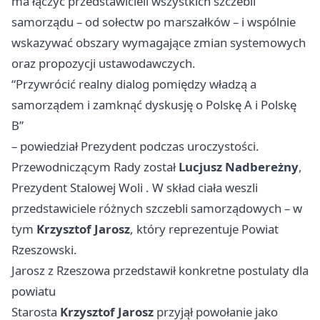
ma łączyć przedstawicieli wszystkich szczebli
samorządu – od sołectw po marszałków – i wspólnie
wskazywać obszary wymagające zmian systemowych
oraz propozycji ustawodawczych.
“Przywrócić realny dialog pomiędzy władzą a
samorządem i zamknąć dyskusję o Polskę A i Polskę
B”
– powiedział Prezydent podczas uroczystości.
Przewodniczącym Rady został
Lucjusz Nadbereżny
,
Prezydent
Stalowej Woli
. W skład ciała weszli
przedstawiciele różnych szczebli samorządowych – w
tym
Krzysztof Jarosz
, który reprezentuje Powiat
Rzeszowski.
Jarosz z Rzeszowa przedstawił konkretne postulaty dla
powiatu
Starosta
Krzysztof Jarosz
przyjął powołanie jako