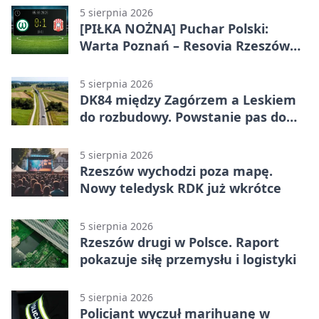
5 sierpnia 2026
[PIŁKA NOŻNA] Puchar Polski:
Warta Poznań – Resovia Rzeszów
0:1. Resovia wyeliminowała
pierwszoligowca
5 sierpnia 2026
DK84 między Zagórzem a Leskiem
do rozbudowy. Powstanie pas do
wyprzedzania
5 sierpnia 2026
Rzeszów wychodzi poza mapę.
Nowy teledysk RDK już wkrótce
5 sierpnia 2026
Rzeszów drugi w Polsce. Raport
pokazuje siłę przemysłu i logistyki
5 sierpnia 2026
Policjant wyczuł marihuanę w