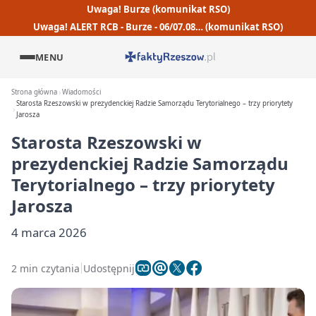
Uwaga! Burze (komunikat RSO)
Uwaga! ALERT RCB - Burze - 06/07.08… (komunikat RSO)
MENU
Strona główna
Wiadomości
Starosta Rzeszowski w prezydenckiej Radzie Samorządu Terytorialnego – trzy priorytety
Jarosza
Starosta Rzeszowski w
prezydenckiej Radzie Samorządu
Terytorialnego – trzy priorytety
Jarosza
4 marca 2026
2 min czytania
Udostępnij