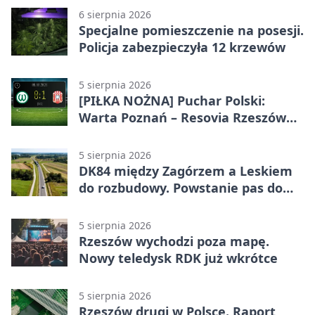
6 sierpnia 2026
Specjalne pomieszczenie na posesji.
Policja zabezpieczyła 12 krzewów
5 sierpnia 2026
[PIŁKA NOŻNA] Puchar Polski:
Warta Poznań – Resovia Rzeszów
0:1. Resovia wyeliminowała
pierwszoligowca
5 sierpnia 2026
DK84 między Zagórzem a Leskiem
do rozbudowy. Powstanie pas do
wyprzedzania
5 sierpnia 2026
Rzeszów wychodzi poza mapę.
Nowy teledysk RDK już wkrótce
5 sierpnia 2026
Rzeszów drugi w Polsce. Raport