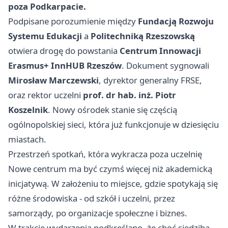
poza Podkarpacie.
Podpisane porozumienie między
Fundacją Rozwoju
Systemu Edukacji
a
Politechniką Rzeszowską
otwiera drogę do powstania
Centrum Innowacji
Erasmus+ InnHUB Rzeszów
. Dokument sygnowali
Mirosław Marczewski
, dyrektor generalny FRSE,
oraz rektor uczelni
prof. dr hab. inż. Piotr
Koszelnik
. Nowy ośrodek stanie się częścią
ogólnopolskiej sieci, która już funkcjonuje w dziesięciu
miastach.
Przestrzeń spotkań, która wykracza poza uczelnię
Nowe centrum ma być czymś więcej niż akademicką
inicjatywą. W założeniu to miejsce, gdzie spotykają się
różne środowiska - od szkół i uczelni, przez
samorządy, po organizacje społeczne i biznes.
W trakcie wydarzenia podkreślano, że choć siedziba