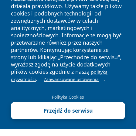
działała prawidłowo. Używamy także plików
cookies i podobnych technologii od
zewnętrznych dostawców w celach
analitycznych, marketingowych i
Copyright © 2026 faktyrzeszow.pl Wszystkie prawa
społecznościowych. Informacje te mogą być
zastrzeżone.
przetwarzane również przez naszych
partnerów. Kontynuując korzystanie ze
strony lub klikając „Przechodzę do serwisu",
Polityka
Polityka
News
Autorzy
wyrażasz zgodę na użycie dodatkowych
Prywatności
Cookies
plików cookies zgodnie z naszą
polityką
.
.
prywatności
Zaawansowane ustawienia
Polityka Cookies
Przejdź do serwisu