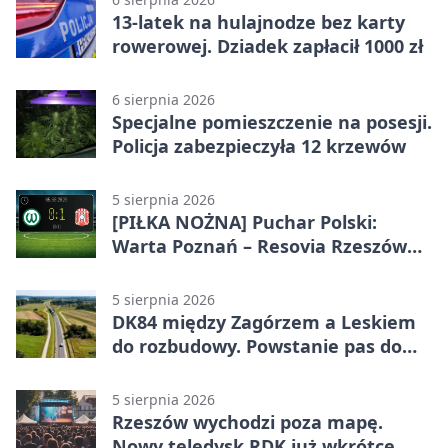
13-latek na hulajnodze bez karty
rowerowej. Dziadek zapłacił 1000 zł
6 sierpnia 2026
Specjalne pomieszczenie na posesji.
Policja zabezpieczyła 12 krzewów
5 sierpnia 2026
[PIŁKA NOŻNA] Puchar Polski:
Warta Poznań – Resovia Rzeszów
0:1. Resovia wyeliminowała
pierwszoligowca
5 sierpnia 2026
DK84 między Zagórzem a Leskiem
do rozbudowy. Powstanie pas do
wyprzedzania
5 sierpnia 2026
Rzeszów wychodzi poza mapę.
Nowy teledysk RDK już wkrótce