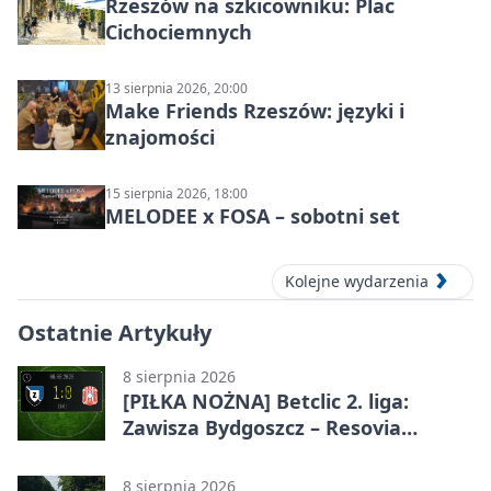
Rzeszów na szkicowniku: Plac
Cichociemnych
13 sierpnia 2026, 20:00
Make Friends Rzeszów: języki i
znajomości
15 sierpnia 2026, 18:00
MELODEE x FOSA – sobotni set
Kolejne wydarzenia
Ostatnie Artykuły
8 sierpnia 2026
[PIŁKA NOŻNA] Betclic 2. liga:
Zawisza Bydgoszcz – Resovia
Rzeszów 1:0. Gospodarze z
pierwszym zwycięstwem
8 sierpnia 2026