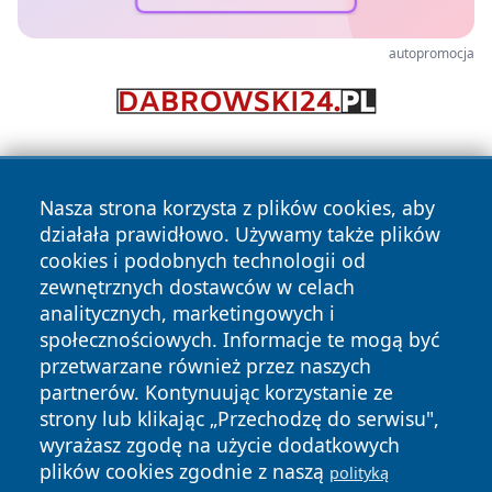
autopromocja
Nasza strona korzysta z plików cookies, aby
działała prawidłowo. Używamy także plików
cookies i podobnych technologii od
zewnętrznych dostawców w celach
Copyright © 2026 faktyrzeszow.pl Wszystkie prawa
analitycznych, marketingowych i
zastrzeżone.
społecznościowych. Informacje te mogą być
przetwarzane również przez naszych
partnerów. Kontynuując korzystanie ze
Polityka
Polityka
News
Autorzy
strony lub klikając „Przechodzę do serwisu",
Prywatności
Cookies
wyrażasz zgodę na użycie dodatkowych
plików cookies zgodnie z naszą
polityką