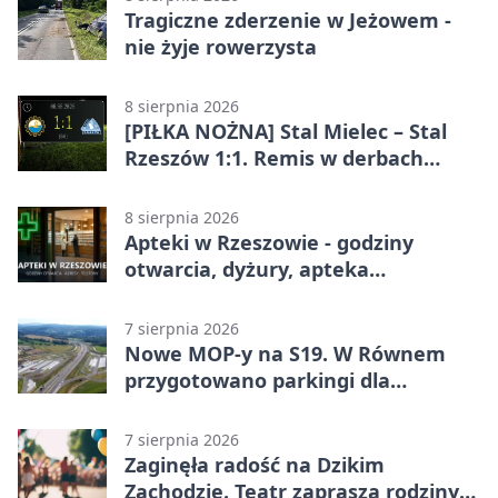
Tragiczne zderzenie w Jeżowem -
nie żyje rowerzysta
8 sierpnia 2026
[PIŁKA NOŻNA] Stal Mielec – Stal
Rzeszów 1:1. Remis w derbach
Podkarpacia w Betclic 1. lidze
8 sierpnia 2026
Apteki w Rzeszowie - godziny
otwarcia, dyżury, apteka
całodobowa
7 sierpnia 2026
Nowe MOP-y na S19. W Równem
przygotowano parkingi dla
ciężarówek
7 sierpnia 2026
Zaginęła radość na Dzikim
Zachodzie. Teatr zaprasza rodziny