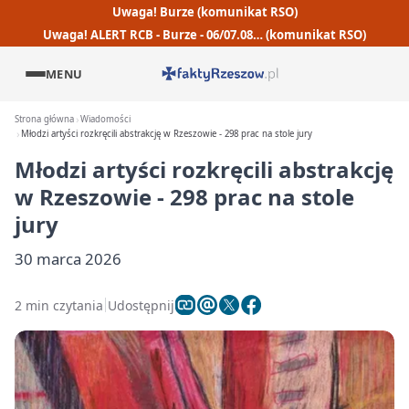
Uwaga! Burze (komunikat RSO)
Uwaga! ALERT RCB - Burze - 06/07.08… (komunikat RSO)
MENU
Strona główna
Wiadomości
Młodzi artyści rozkręcili abstrakcję w Rzeszowie - 298 prac na stole jury
Młodzi artyści rozkręcili abstrakcję
w Rzeszowie - 298 prac na stole
jury
30 marca 2026
2 min czytania
Udostępnij