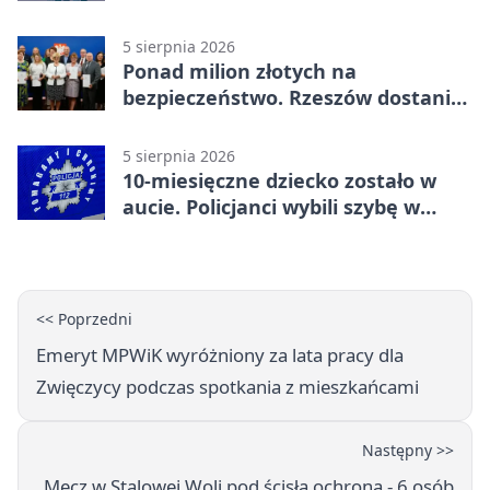
inwestycję
5 sierpnia 2026
Ponad milion złotych na
bezpieczeństwo. Rzeszów dostanie
120 tys. zł
5 sierpnia 2026
10-miesięczne dziecko zostało w
aucie. Policjanci wybili szybę w
Jarosławiu
<< Poprzedni
Emeryt MPWiK wyróżniony za lata pracy dla
Zwięczycy podczas spotkania z mieszkańcami
Następny >>
Mecz w Stalowej Woli pod ścisłą ochroną - 6 osób