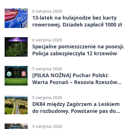
alkoholu
6 sierpnia 2026
13-latek na hulajnodze bez karty
rowerowej. Dziadek zapłacił 1000 zł
6 sierpnia 2026
Specjalne pomieszczenie na posesji.
Policja zabezpieczyła 12 krzewów
5 sierpnia 2026
[PIŁKA NOŻNA] Puchar Polski:
Warta Poznań – Resovia Rzeszów
0:1. Resovia wyeliminowała
pierwszoligowca
5 sierpnia 2026
DK84 między Zagórzem a Leskiem
do rozbudowy. Powstanie pas do
wyprzedzania
5 sierpnia 2026