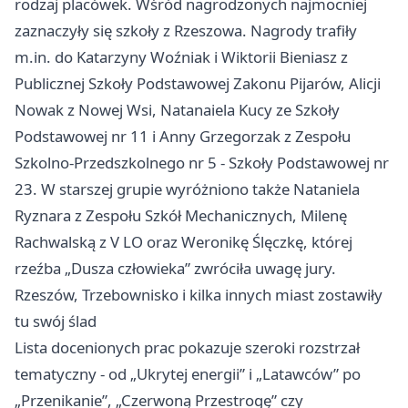
rodzaj placówek. Wśród nagrodzonych najmocniej
zaznaczyły się szkoły z Rzeszowa. Nagrody trafiły
m.in. do Katarzyny Woźniak i Wiktorii Bieniasz z
Publicznej Szkoły Podstawowej Zakonu Pijarów, Alicji
Nowak z Nowej Wsi, Natanaiela Kucy ze Szkoły
Podstawowej nr 11 i Anny Grzegorzak z Zespołu
Szkolno-Przedszkolnego nr 5 - Szkoły Podstawowej nr
23. W starszej grupie wyróżniono także Nataniela
Ryznara z Zespołu Szkół Mechanicznych, Milenę
Rachwalską z V LO oraz Weronikę Ślęczkę, której
rzeźba „Dusza człowieka” zwróciła uwagę jury.
Rzeszów, Trzebownisko i kilka innych miast zostawiły
tu swój ślad
Lista docenionych prac pokazuje szeroki rozstrzał
tematyczny - od „Ukrytej energii” i „Latawców” po
„Przenikanie”, „Czerwoną Przestrogę” czy