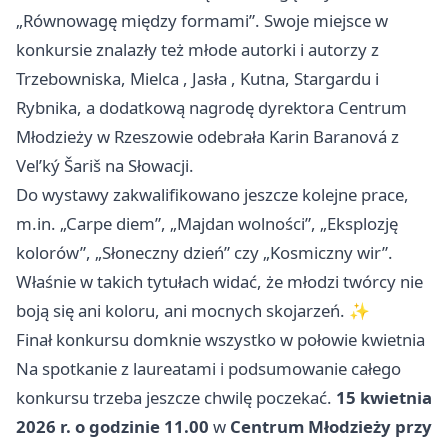
„Równowagę między formami”. Swoje miejsce w
konkursie znalazły też młode autorki i autorzy z
Trzebowniska,
Mielca
,
Jasła
, Kutna, Stargardu i
Rybnika, a dodatkową nagrodę dyrektora Centrum
Młodzieży w Rzeszowie odebrała Karin Baranová z
Vel’ký Šariš na Słowacji.
Do wystawy zakwalifikowano jeszcze kolejne prace,
m.in. „Carpe diem”, „Majdan wolności”, „Eksplozję
kolorów”, „Słoneczny dzień” czy „Kosmiczny wir”.
Właśnie w takich tytułach widać, że młodzi twórcy nie
boją się ani koloru, ani mocnych skojarzeń. ✨
Finał konkursu domknie wszystko w połowie kwietnia
Na spotkanie z laureatami i podsumowanie całego
konkursu trzeba jeszcze chwilę poczekać.
15 kwietnia
2026 r. o godzinie 11.00
w
Centrum Młodzieży przy