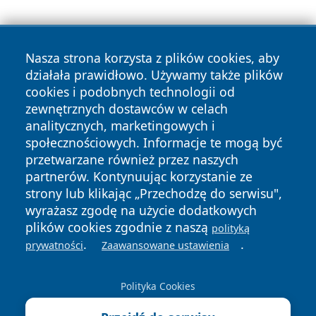
Nasza strona korzysta z plików cookies, aby
działała prawidłowo. Używamy także plików
cookies i podobnych technologii od
zewnętrznych dostawców w celach
Copyright © 2026 faktyrzeszow.pl Wszystkie prawa
analitycznych, marketingowych i
zastrzeżone.
społecznościowych. Informacje te mogą być
przetwarzane również przez naszych
partnerów. Kontynuując korzystanie ze
Polityka
Polityka
News
Autorzy
strony lub klikając „Przechodzę do serwisu",
Prywatności
Cookies
wyrażasz zgodę na użycie dodatkowych
plików cookies zgodnie z naszą
polityką
.
.
prywatności
Zaawansowane ustawienia
Polityka Cookies