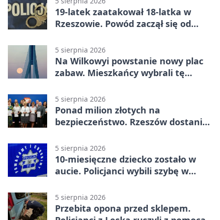
5 sierpnia 2026
19-latek zaatakował 18-latka w
Rzeszowie. Powód zaczął się od
papierosa
5 sierpnia 2026
Na Wilkowyi powstanie nowy plac
zabaw. Mieszkańcy wybrali tę
inwestycję
5 sierpnia 2026
Ponad milion złotych na
bezpieczeństwo. Rzeszów dostanie
120 tys. zł
5 sierpnia 2026
10-miesięczne dziecko zostało w
aucie. Policjanci wybili szybę w
Jarosławiu
5 sierpnia 2026
Przebita opona przed sklepem.
Policjanci z Leska ruszyli z pomocą