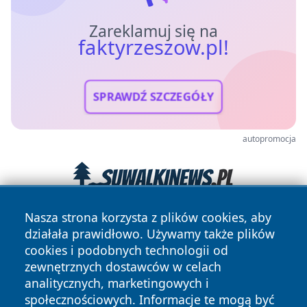
Zareklamuj się na
faktyrzeszow.pl!
SPRAWDŹ SZCZEGÓŁY
autopromocja
Nasza strona korzysta z plików cookies, aby
działała prawidłowo. Używamy także plików
cookies i podobnych technologii od
zewnętrznych dostawców w celach
analitycznych, marketingowych i
społecznościowych. Informacje te mogą być
Copyright © 2026 faktyrzeszow.pl Wszystkie prawa