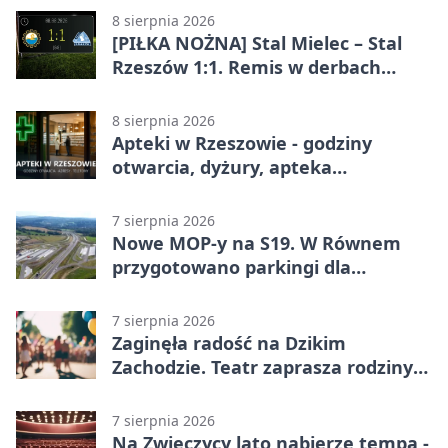
8 sierpnia 2026
[PIŁKA NOŻNA] Stal Mielec – Stal
Rzeszów 1:1. Remis w derbach
Podkarpacia w Betclic 1. lidze
8 sierpnia 2026
Apteki w Rzeszowie - godziny
otwarcia, dyżury, apteka
całodobowa
7 sierpnia 2026
Nowe MOP-y na S19. W Równem
przygotowano parkingi dla
ciężarówek
7 sierpnia 2026
Zaginęła radość na Dzikim
Zachodzie. Teatr zaprasza rodziny
w Rzeszowie
7 sierpnia 2026
Na Zwięczycy lato nabierze tempa -