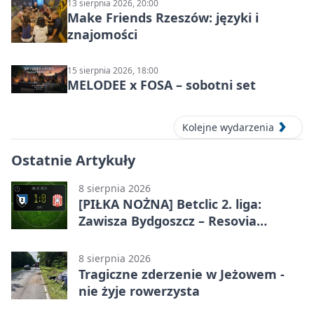
13 sierpnia 2026, 20:00
Make Friends Rzeszów: języki i
znajomości
15 sierpnia 2026, 18:00
MELODEE x FOSA – sobotni set
Kolejne wydarzenia
Ostatnie Artykuły
8 sierpnia 2026
[PIŁKA NOŻNA] Betclic 2. liga:
Zawisza Bydgoszcz – Resovia
Rzeszów 1:0. Gospodarze z
pierwszym zwycięstwem
8 sierpnia 2026
Tragiczne zderzenie w Jeżowem -
nie żyje rowerzysta