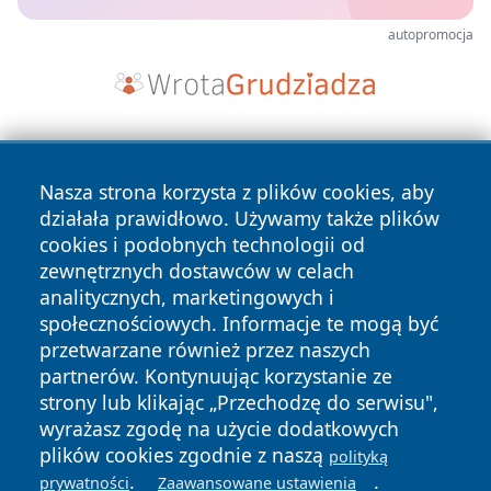
autopromocja
Nasza strona korzysta z plików cookies, aby
działała prawidłowo. Używamy także plików
cookies i podobnych technologii od
zewnętrznych dostawców w celach
Copyright © 2026 faktyrzeszow.pl Wszystkie prawa
analitycznych, marketingowych i
zastrzeżone.
społecznościowych. Informacje te mogą być
przetwarzane również przez naszych
partnerów. Kontynuując korzystanie ze
Polityka
Polityka
News
Autorzy
strony lub klikając „Przechodzę do serwisu",
Prywatności
Cookies
wyrażasz zgodę na użycie dodatkowych
plików cookies zgodnie z naszą
polityką
.
.
prywatności
Zaawansowane ustawienia