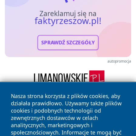
Zareklamuj się na
faktyrzeszow.pl!
SPRAWDŹ SZCZEGÓŁY
autopromocja
Nasza strona korzysta z plików cookies, aby
działała prawidłowo. Używamy także plików
cookies i podobnych technologii od
zewnętrznych dostawców w celach
analitycznych, marketingowych i
społecznościowych. Informacje te mogą być
Copyright © 2026 faktyrzeszow.pl Wszystkie prawa