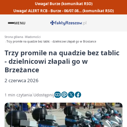
Uwaga! Burze (komunikat RSO)
Uwaga! ALERT RCB - Burze - 06/07.08… (komunikat RSO)
MENU
Strona główna
Wiadomości
Trzy promile na quadzie bez tablic - dzielnicowi złapali go w Brzeżance
Trzy promile na quadzie bez tablic
- dzielnicowi złapali go w
Brzeżance
2 czerwca 2026
1 min czytania
Udostępnij