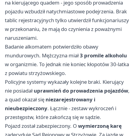
na kierującego quadem - jego sposób prowadzenia
pojazdu wzbudził natychmiastowe podejrzenia. Brak
tablic rejestracyjnych tylko utwierdził funkcjonariuszy
w przekonaniu, że mają do czynienia z poważnymi
naruszeniami.
Badanie alkomatem potwierdziło obawy
mundurowych. Mężczyzna miał
3 promile alkoholu
w organizmie. To jednak nie koniec kłopotów 30-latka
z powiatu strzyżowskiego.
Policyjne systemy wykazały kolejne braki. Kierujący
nie posiadał
uprawnień do prowadzenia pojazdów
,
a quad okazał się
niezarejestrowany i
nieubezpieczony
. Łącznie - zestaw wykroczeń i
przestępstw, które zakończą się w sądzie.
Pojazd został zabezpieczony. O
wymierzoną karę
zadecyduje Sąd Rejonowy w Strzyżowie. Za jazdę w