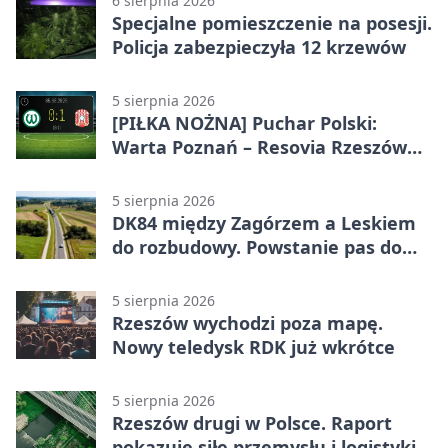
6 sierpnia 2026
Specjalne pomieszczenie na posesji.
Policja zabezpieczyła 12 krzewów
5 sierpnia 2026
[PIŁKA NOŻNA] Puchar Polski:
Warta Poznań – Resovia Rzeszów
0:1. Resovia wyeliminowała
pierwszoligowca
5 sierpnia 2026
DK84 między Zagórzem a Leskiem
do rozbudowy. Powstanie pas do
wyprzedzania
5 sierpnia 2026
Rzeszów wychodzi poza mapę.
Nowy teledysk RDK już wkrótce
5 sierpnia 2026
Rzeszów drugi w Polsce. Raport
pokazuje siłę przemysłu i logistyki