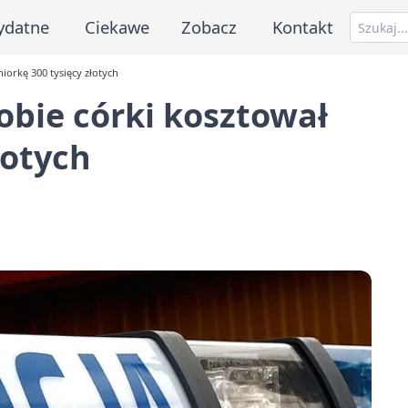
ydatne
Ciekawe
Zobacz
Kontakt
niorkę 300 tysięcy złotych
robie córki kosztował
łotych