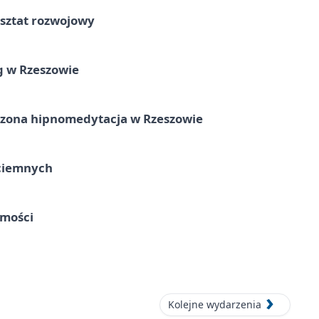
rsztat rozwojowy
g w Rzeszowie
zona hipnomedytacja w Rzeszowie
ociemnych
omości
Kolejne wydarzenia