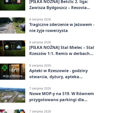
[PIŁKA NOŻNA] Betclic 2. liga:
Zawisza Bydgoszcz – Resovia
Rzeszów 1:0. Gospodarze z
pierwszym zwycięstwem
8 sierpnia 2026
Tragiczne zderzenie w Jeżowem -
nie żyje rowerzysta
8 sierpnia 2026
[PIŁKA NOŻNA] Stal Mielec – Stal
Rzeszów 1:1. Remis w derbach
Podkarpacia w Betclic 1. lidze
8 sierpnia 2026
Apteki w Rzeszowie - godziny
otwarcia, dyżury, apteka
całodobowa
7 sierpnia 2026
Nowe MOP-y na S19. W Równem
przygotowano parkingi dla
ciężarówek
7 sierpnia 2026