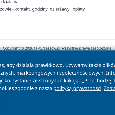
 działania
owie - kontakt, godziny, dzierżawy i opłaty
Copyright © 2026 faktyrzeszow.pl Wszystkie prawa zastrzeżone.
es, aby działała prawidłowo. Używamy także plik
News
Autorzy
Polityka Prywatności
Polityka Cookie
cznych, marketingowych i społecznościowych. Inf
 korzystanie ze strony lub klikając „Przechodzę 
ookies zgodnie z naszą
polityką prywatności
.
Zaaw