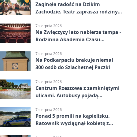
Zaginęła radość na Dzikim
Zachodzie. Teatr zaprasza rodziny
w Rzeszowie
7 sierpnia 2026
Na Zwięczycy lato nabierze tempa -
Rodzinna Akademia Czasu
Wolnego
7 sierpnia 2026
Na Podkarpaciu brakuje niemal
300 osób do Szlachetnej Paczki
7 sierpnia 2026
Centrum Rzeszowa z zamkniętymi
ulicami. Autobusy pojadą
objazdami
7 sierpnia 2026
Ponad 5 promili na kąpielisku.
Ratownik wyciągnął kobietę z
wody