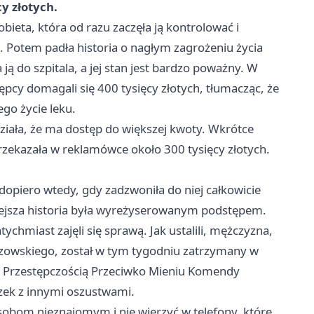
y złotych.
ieta, która od razu zaczęła ją kontrolować i
ę. Potem padła historia o nagłym zagrożeniu życia
ją do szpitala, a jej stan jest bardzo poważny. W
ępcy domagali się 400 tysięcy złotych, tłumacząc, że
go życie leku.
ziała, że ma dostęp do większej kwoty. Wkrótce
zekazała w reklamówce około 300 tysięcy złotych.
 dopiero wtedy, gdy zadzwoniła do niej całkowicie
niejsza historia była wyreżyserowanym podstępem.
tychmiast zajęli się sprawą. Jak ustalili, mężczyzna,
szowskiego, został w tym tygodniu zatrzymany w
 z Przestępczością Przeciwko Mieniu Komendy
zek z innymi oszustwami.
sobom nieznajomym i nie wierzyć w telefony, które