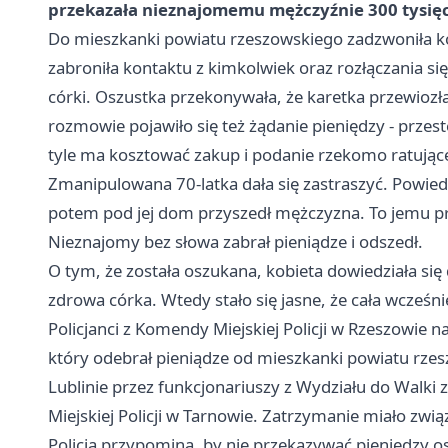
przekazała nieznajomemu mężczyźnie 300 tysięc
Do mieszkanki powiatu rzeszowskiego zadzwoniła kob
zabroniła kontaktu z kimkolwiek oraz rozłączania si
córki. Oszustka przekonywała, że karetka przewiozła 
rozmowie pojawiło się też żądanie pieniędzy - przest
tyle ma kosztować zakup i podanie rzekomo ratujące
Zmanipulowana 70-latka dała się zastraszyć. Powied
potem pod jej dom przyszedł mężczyzna. To jemu pr
Nieznajomy bez słowa zabrał pieniądze i odszedł.
O tym, że została oszukana, kobieta dowiedziała się
zdrowa córka. Wtedy stało się jasne, że cała wcześ
Policjanci z Komendy Miejskiej Policji w Rzeszowie na
który odebrał pieniądze od mieszkanki powiatu rze
Lublinie
przez funkcjonariuszy z Wydziału do Walki
Miejskiej Policji w
Tarnowie
. Zatrzymanie miało zwią
Policja przypomina, by nie przekazywać pieniędzy o