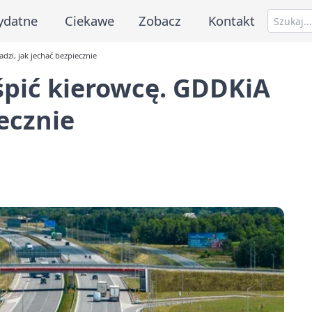
ydatne
Ciekawe
Zobacz
Kontakt
dzi, jak jechać bezpiecznie
śpić kierowcę. GDDKiA
iecznie