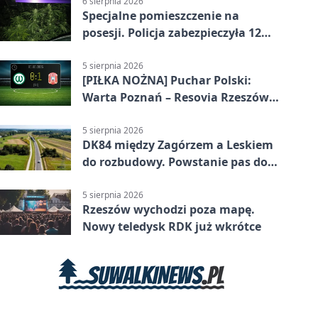
6 sierpnia 2026
Specjalne pomieszczenie na
posesji. Policja zabezpieczyła 12
krzewów
5 sierpnia 2026
[PIŁKA NOŻNA] Puchar Polski:
Warta Poznań – Resovia Rzeszów
0:1. Resovia wyeliminowała
pierwszoligowca
5 sierpnia 2026
DK84 między Zagórzem a Leskiem
do rozbudowy. Powstanie pas do
wyprzedzania
5 sierpnia 2026
Rzeszów wychodzi poza mapę.
Nowy teledysk RDK już wkrótce