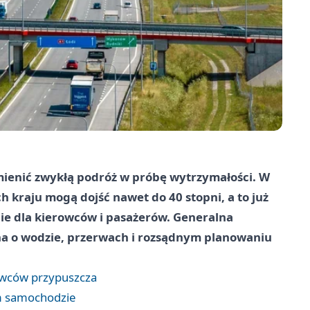
zmienić zwykłą podróż w próbę wytrzymałości. W
ch kraju mogą dojść nawet do 40 stopni, a to już
nie dla kierowców i pasażerów. Generalna
na o wodzie, przerwach i rozsądnym planowaniu
rowców przypuszcza
ym samochodzie