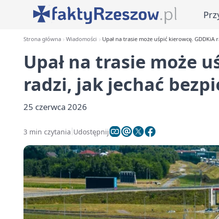
Prz
Strona główna
Wiadomości
Upał na trasie może uśpić kierowcę. GDDKiA ra
Upał na trasie może u
radzi, jak jechać bezp
25 czerwca 2026
3 min czytania
Udostępnij