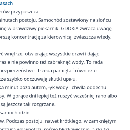
rasach
owców przypuszcza
 minutach postoju. Samochód zostawiony na słońcu
abinę w prawdziwy piekarnik. GDDKiA zwraca uwagę,
orszą koncentrację za kierownicą, zwłaszcza wtedy,
 wnętrze, otwierając wszystkie drzwi i dając
rasie nie powinno też zabraknąć wody. To rada
 i bezpieczeństwo. Trzeba pamiętać również o
że szybko odczuwają skutki upału.
lka minut poza autem, łyk wody i chwila oddechu
y. W gorące dni lepiej też ruszyć wcześniej rano albo
są jeszcze tak rozgrzane.
m samochodzie
ków. Podczas postoju, nawet krótkiego, w zamkniętym
eratura we wnętrzu rośnie błyskawicznie, a skutki