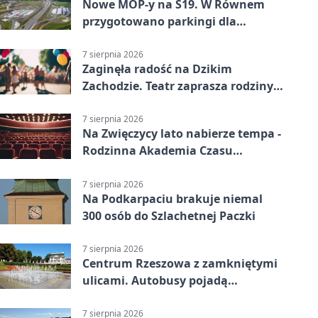
Nowe MOP-y na S19. W Równem
przygotowano parkingi dla
ciężarówek
7 sierpnia 2026
Zaginęła radość na Dzikim
Zachodzie. Teatr zaprasza rodziny
w Rzeszowie
7 sierpnia 2026
Na Zwięczycy lato nabierze tempa -
Rodzinna Akademia Czasu
Wolnego
7 sierpnia 2026
Na Podkarpaciu brakuje niemal
300 osób do Szlachetnej Paczki
7 sierpnia 2026
Centrum Rzeszowa z zamkniętymi
ulicami. Autobusy pojadą
objazdami
7 sierpnia 2026