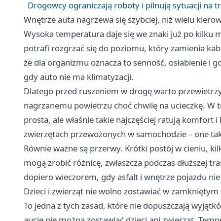
Drogowcy ograniczają roboty i pilnują sytuacji na t
Wnętrze auta nagrzewa się szybciej, niż wielu kier
Wysoka temperatura daje się we znaki już po kilku
potrafi rozgrzać się do poziomu, który zamienia k
że dla organizmu oznacza to senność, osłabienie i g
gdy auto nie ma klimatyzacji.
Dlatego przed ruszeniem w drogę warto przewietrzyć
nagrzanemu powietrzu choć chwilę na ucieczkę. W t
prosta, ale właśnie takie najczęściej ratują komfort
zwierzętach przewożonych w samochodzie – one tak
Równie ważne są przerwy. Krótki postój w cieniu, ki
mogą zrobić różnicę, zwłaszcza podczas dłuższej tras
dopiero wieczorem, gdy asfalt i wnętrze pojazdu nie 
Dzieci i zwierząt nie wolno zostawiać w zamknięty
To jedna z tych zasad, które nie dopuszczają wyjąt
aucie nie można zostawiać dzieci ani zwierząt. Temp