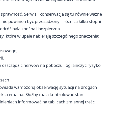
j sprawność. Serwis i konserwacja są tu równie ważne
nie powinien być przesadzony – różnica kilku stopni
dróż była znośna i bezpieczna.
zy, które w upale nabierają szczególnego znaczenia:
pasowego,
i.
e oszczędzić nerwów na poboczu i ograniczyć ryzyko
asach
powiada wzmożoną obserwację sytuacji na drogach
 ekstremalna. Służby mają kontrolować stan
udnieniach informować na tablicach zmiennej treści