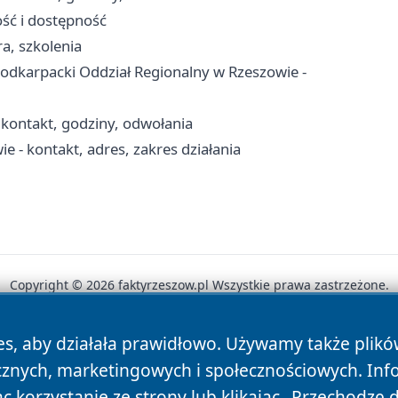
ość i dostępność
a, szkolenia
 Podkarpacki Oddział Regionalny w Rzeszowie -
ontakt, godziny, odwołania
- kontakt, adres, zakres działania
Copyright © 2026 faktyrzeszow.pl Wszystkie prawa zastrzeżone.
es, aby działała prawidłowo. Używamy także plik
News
Autorzy
Polityka Prywatności
Polityka Cookie
cznych, marketingowych i społecznościowych. Inf
 korzystanie ze strony lub klikając „Przechodzę 