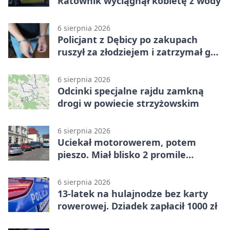
Ratownik wyciągnął kobietę z wody
6 sierpnia 2026
Policjant z Dębicy po zakupach
ruszył za złodziejem i zatrzymał go
na ulicy
6 sierpnia 2026
Odcinki specjalne rajdu zamkną
drogi w powiecie strzyżowskim
6 sierpnia 2026
Uciekał motorowerem, potem
pieszo. Miał blisko 2 promile
alkoholu
6 sierpnia 2026
13-latek na hulajnodze bez karty
rowerowej. Dziadek zapłacił 1000 zł