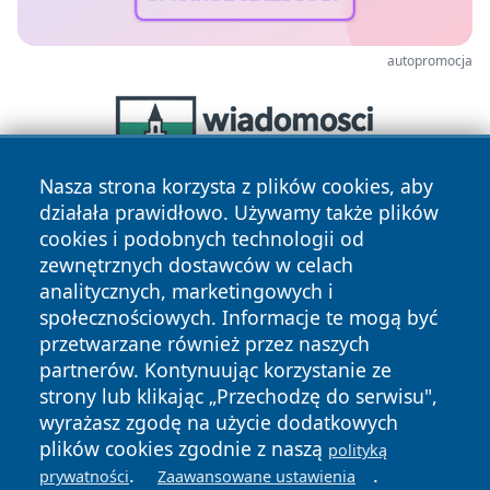
autopromocja
Nasza strona korzysta z plików cookies, aby
działała prawidłowo. Używamy także plików
cookies i podobnych technologii od
zewnętrznych dostawców w celach
analitycznych, marketingowych i
społecznościowych. Informacje te mogą być
przetwarzane również przez naszych
Copyright © 2026 faktyrzeszow.pl Wszystkie prawa
partnerów. Kontynuując korzystanie ze
zastrzeżone.
strony lub klikając „Przechodzę do serwisu",
wyrażasz zgodę na użycie dodatkowych
plików cookies zgodnie z naszą
polityką
Polityka
Polityka
News
Autorzy
.
.
prywatności
Zaawansowane ustawienia
Prywatności
Cookies