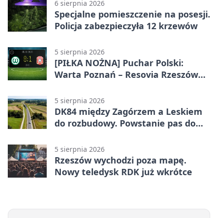
6 sierpnia 2026
Specjalne pomieszczenie na posesji.
Policja zabezpieczyła 12 krzewów
5 sierpnia 2026
[PIŁKA NOŻNA] Puchar Polski:
Warta Poznań – Resovia Rzeszów
0:1. Resovia wyeliminowała
pierwszoligowca
5 sierpnia 2026
DK84 między Zagórzem a Leskiem
do rozbudowy. Powstanie pas do
wyprzedzania
5 sierpnia 2026
Rzeszów wychodzi poza mapę.
Nowy teledysk RDK już wkrótce