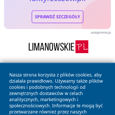
SPRAWDŹ SZCZEGÓŁY
autopromocja
Nasza strona korzysta z plików cookies, aby
działała prawidłowo. Używamy także plików
cookies i podobnych technologii od
zewnętrznych dostawców w celach
Copyright © 2026 faktyrzeszow.pl Wszystkie prawa
analitycznych, marketingowych i
zastrzeżone.
społecznościowych. Informacje te mogą być
przetwarzane również przez naszych