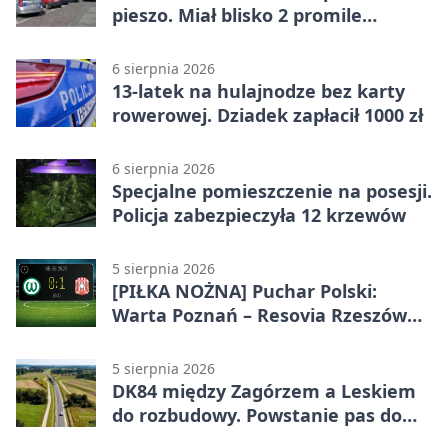
pieszo. Miał blisko 2 promile
alkoholu
6 sierpnia 2026
13-latek na hulajnodze bez karty
rowerowej. Dziadek zapłacił 1000 zł
6 sierpnia 2026
Specjalne pomieszczenie na posesji.
Policja zabezpieczyła 12 krzewów
5 sierpnia 2026
[PIŁKA NOŻNA] Puchar Polski:
Warta Poznań – Resovia Rzeszów
0:1. Resovia wyeliminowała
pierwszoligowca
5 sierpnia 2026
DK84 między Zagórzem a Leskiem
do rozbudowy. Powstanie pas do
wyprzedzania