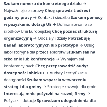
Szukam numeru do konkretnego działu
→
Najważniejsze sprawy
Chcę sprawdzić adres i
godziny pracy
→
Kontakt i siedziba
Szukam pomocy
w pozyskaniu dotacji UE
→
Dofinansowanie ze
środków Unii Europejskiej
Chcę poznać strukturę
organizacyjną
→
Oddziały i działy
Potrzebuję
badań laboratoryjnych lub prototypu
→
Usługi
laboratoryjne dla przedsiębiorstw
Szukam sali na
szkolenie lub konferencję
→
Wynajem sal
konferencyjnych
Chcę przeprowadzić audyt
dostępności obiektu
→
Audyty i certyfikacja
dostępności
Szukam wsparcia w tworzeniu
strategii dla gminy
→
Strategie rozwoju dla gmin
Interesują mnie pożyczki na rozwój firmy
→
Pożyczki i dotacje
Sprawdzam udogodnienia dla