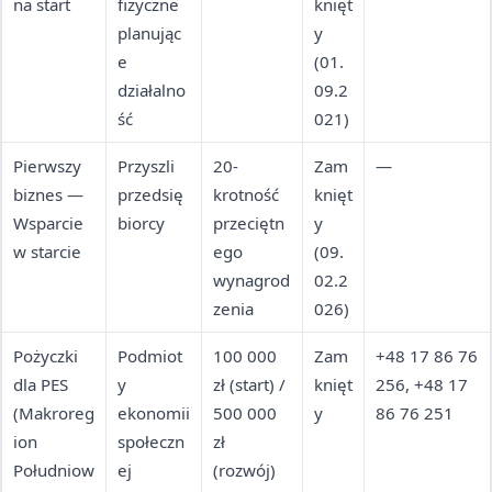
na start
fizyczne
knięt
planując
y
e
(01.
działalno
09.2
ść
021)
Pierwszy
Przyszli
20-
Zam
—
biznes —
przedsię
krotność
knięt
Wsparcie
biorcy
przeciętn
y
w starcie
ego
(09.
wynagrod
02.2
zenia
026)
Pożyczki
Podmiot
100 000
Zam
+48 17 86 76
dla PES
y
zł (start) /
knięt
256, +48 17
(Makroreg
ekonomii
500 000
y
86 76 251
ion
społeczn
zł
Południow
ej
(rozwój)