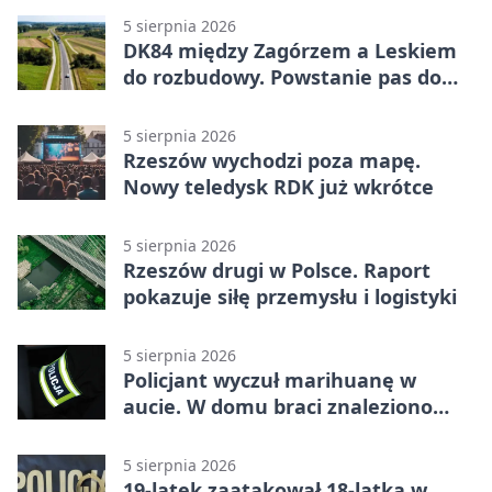
pierwszoligowca
5 sierpnia 2026
DK84 między Zagórzem a Leskiem
do rozbudowy. Powstanie pas do
wyprzedzania
5 sierpnia 2026
Rzeszów wychodzi poza mapę.
Nowy teledysk RDK już wkrótce
5 sierpnia 2026
Rzeszów drugi w Polsce. Raport
pokazuje siłę przemysłu i logistyki
5 sierpnia 2026
Policjant wyczuł marihuanę w
aucie. W domu braci znaleziono
więcej
5 sierpnia 2026
19-latek zaatakował 18-latka w