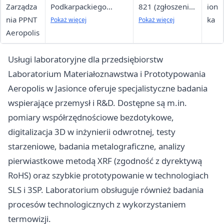
Zarządza
Podkarpackiego
821 (zgłoszenia
ion
nia PPNT
Parku Naukowo-
awarii), +48 48
ka
Pokaż więcej
Pokaż więcej
Aeropolis
Technologicznego,
17 77 36 831
udostępnianie
(infrastruktura)
Usługi laboratoryjne dla przedsiębiorstw
terenów inwestorom
Laboratorium Materiałoznawstwa i Prototypowania
Aeropolis w Jasionce oferuje specjalistyczne badania
wspierające przemysł i R&D. Dostępne są m.in.
pomiary współrzędnościowe bezdotykowe,
digitalizacja 3D w inżynierii odwrotnej, testy
starzeniowe, badania metalograficzne, analizy
pierwiastkowe metodą XRF (zgodność z dyrektywą
RoHS) oraz szybkie prototypowanie w technologiach
SLS i 3SP. Laboratorium obsługuje również badania
procesów technologicznych z wykorzystaniem
termowizji.