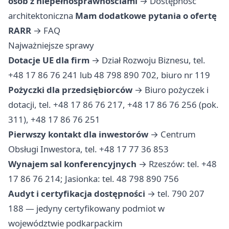
osób z niepełnosprawnościami
→
Dostępność
architektoniczna
Mam dodatkowe pytania o ofertę
RARR
→
FAQ
Najważniejsze sprawy
Dotacje UE dla firm
→ Dział Rozwoju Biznesu, tel.
+48 17 86 76 241 lub 48 798 890 702, biuro nr 119
Pożyczki dla przedsiębiorców
→ Biuro pożyczek i
dotacji, tel. +48 17 86 76 217, +48 17 86 76 256 (pok.
311), +48 17 86 76 251
Pierwszy kontakt dla inwestorów
→ Centrum
Obsługi Inwestora, tel. +48 17 77 36 853
Wynajem sal konferencyjnych
→ Rzeszów: tel. +48
17 86 76 214; Jasionka: tel. 48 798 890 756
Audyt i certyfikacja dostępności
→ tel. 790 207
188 — jedyny certyfikowany podmiot w
województwie podkarpackim