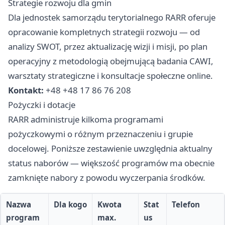
Strategie rozwoju dla gmin
Dla jednostek samorządu terytorialnego RARR oferuje
opracowanie kompletnych strategii rozwoju — od
analizy SWOT, przez aktualizację wizji i misji, po plan
operacyjny z metodologią obejmującą badania CAWI,
warsztaty strategiczne i konsultacje społeczne online.
Kontakt:
+48 +48 17 86 76 208
Pożyczki i dotacje
RARR administruje kilkoma programami
pożyczkowymi o różnym przeznaczeniu i grupie
docelowej. Poniższe zestawienie uwzględnia aktualny
status naborów — większość programów ma obecnie
zamknięte nabory z powodu wyczerpania środków.
Nazwa
Dla kogo
Kwota
Stat
Telefon
program
max.
us