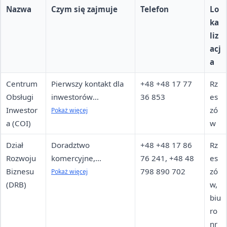
Nazwa
Czym się zajmuje
Telefon
Lo
ka
liz
acj
a
Centrum
Pierwszy kontakt dla
+48 +48 17 77
Rz
Obsługi
inwestorów
36 853
es
Inwestor
krajowych i
zó
Pokaż więcej
a (COI)
zagranicznych,
w
informacje o ofertach
Dział
Doradztwo
+48 +48 17 86
Rz
inwestycyjnych
Rozwoju
komercyjne,
76 241, +48 48
es
Biznesu
pozyskiwanie dotacji
798 890 702
zó
Pokaż więcej
(DRB)
unijnych dla firm i JST
w,
biu
ro
nr