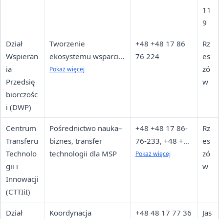
11
9
Dział
Tworzenie
+48 +48 17 86
Rz
Wspieran
ekosystemu wsparcia
76 224
es
ia
przedsiębiorczości,
zó
Pokaż więcej
Przedsię
projekty dla
w
biorczośc
startupów
i (DWP)
Centrum
Pośrednictwo nauka–
+48 +48 17 86-
Rz
Transferu
biznes, transfer
76-233, +48 +48
es
Technolo
technologii dla MSP
17 86 76 234,
zó
Pokaż więcej
gii i
+48 +48 17 85-
w
Innowacji
77-099
(CTTIiI)
Dział
Koordynacja
+48 48 17 77 36
Jas