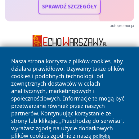
SPRAWDŹ SZCZEGÓŁY
autopromocja
Nasza strona korzysta z plików cookies, aby
działała prawidłowo. Używamy także plików
cookies i podobnych technologii od
zewnętrznych dostawców w celach
analitycznych, marketingowych i
społecznościowych. Informacje te mogą być
Copyright © 2026 faktyrzeszow.pl Wszystkie prawa
zastrzeżone.
przetwarzane również przez naszych
partnerów. Kontynuując korzystanie ze
strony lub klikając „Przechodzę do serwisu",
Polityka
Polityka
wyrażasz zgodę na użycie dodatkowych
News
Autorzy
Prywatności
Cookies
plików cookies zgodnie z naszą
polityką