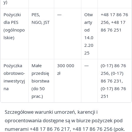
y)
Pożyczki
PES,
—
Otw
+48 17 86 76
dla PES
NGO, JST
arty
256, +48 17
(ogólnopo
od
86 76 251
lskie)
14.0
2.20
25
Pożyczka
Małe
300 000
—
(0-17) 86 76
obrotowo-
przedsię
zł
256, (0-17)
inwestycyj
biorstwa
86 76 231,
na
(do 50
(0-17) 86 76
prac.)
251
Szczegółowe warunki umorzeń, karencji i
oprocentowania dostępne są w biurze pożyczek pod
numerami +48 17 86 76 217, +48 17 86 76 256 (pok.