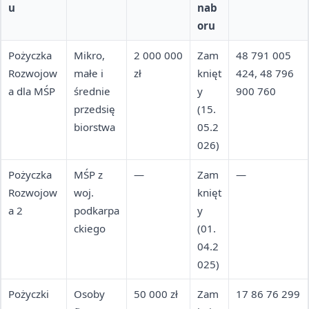
u
nab
oru
Pożyczka
Mikro,
2 000 000
Zam
48 791 005
Rozwojow
małe i
zł
knięt
424, 48 796
a dla MŚP
średnie
y
900 760
przedsię
(15.
biorstwa
05.2
026)
Pożyczka
MŚP z
—
Zam
—
Rozwojow
woj.
knięt
a 2
podkarpa
y
ckiego
(01.
04.2
025)
Pożyczki
Osoby
50 000 zł
Zam
17 86 76 299