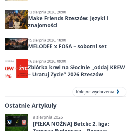
13 sierpnia 2026, 20:00
Make Friends Rzeszów: języki i
znajomości
15 sierpnia 2026, 18:00
MELODEE x FOSA – sobotni set
16 sierpnia 2026, 09:00
Zbiórka krwi na Słocinie „oddaj KREW
– Uratuj Życie” 2026 Rzeszów
Kolejne wydarzenia
Ostatnie Artykuły
8 sierpnia 2026
[PIŁKA NOŻNA] Betclic 2. liga:
Zawisza Bydgoszcz – Resovia