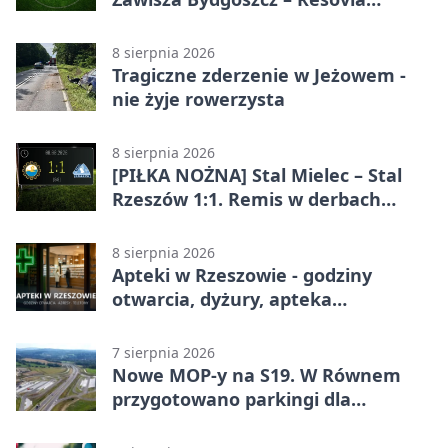
Rzeszów 1:0. Gospodarze z
pierwszym zwycięstwem
8 sierpnia 2026
Tragiczne zderzenie w Jeżowem -
nie żyje rowerzysta
8 sierpnia 2026
[PIŁKA NOŻNA] Stal Mielec – Stal
Rzeszów 1:1. Remis w derbach
Podkarpacia w Betclic 1. lidze
8 sierpnia 2026
Apteki w Rzeszowie - godziny
otwarcia, dyżury, apteka
całodobowa
7 sierpnia 2026
Nowe MOP-y na S19. W Równem
przygotowano parkingi dla
ciężarówek