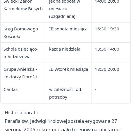
Świecki Zakon
jedna sobota w
14:00 20:00
Karmelitów Bosych
miesiącu
(uzgadniana)
Krąg Domowego
III sobota miesiąca
16:30 19:30
Kościoła
Schola dziecięco-
każda niedziela
13:30 14:00
młodzieżowa
Grupa Anielska -
III wtorek miesiąca
18:30 20:00
Lektorzy Dorośli
Caritas
w zależności od
-
potrzeby
Historia parafii
Parafia św. Jadwigi Królowej została erygowana 27
sierpnia 2006 roku z podziału terenów parafii farnej,