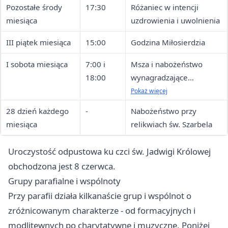
Pozostałe środy
17:30
Różaniec w intencji
miesiąca
uzdrowienia i uwolnienia
III piątek miesiąca
15:00
Godzina Miłosierdzia
I sobota miesiąca
7:00 i
Msza i nabożeństwo
18:00
wynagradzające
Niepokalanemu Sercu
Pokaż więcej
NMP oraz za
28 dzień każdego
-
Nabożeństwo przy
wstawiennictwem św.
miesiąca
relikwiach św. Szarbela
Gerarda
Uroczystość odpustowa ku czci św. Jadwigi Królowej
obchodzona jest 8 czerwca.
Grupy parafialne i wspólnoty
Przy parafii działa kilkanaście grup i wspólnot o
zróżnicowanym charakterze - od formacyjnych i
modlitewnych po charytatywne i muzyczne. Poniżej