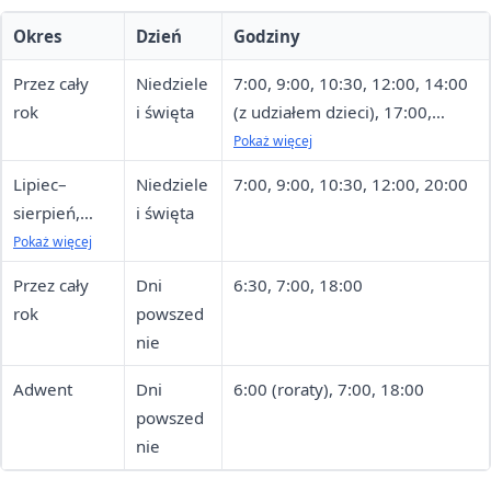
Okres
Dzień
Godziny
Przez cały
Niedziele
7:00, 9:00, 10:30, 12:00, 14:00
rok
i święta
(z udziałem dzieci), 17:00,
20:00 (akademicka)
Pokaż więcej
Lipiec–
Niedziele
7:00, 9:00, 10:30, 12:00, 20:00
sierpień,
i święta
Boże
Pokaż więcej
Narodzenie
Przez cały
Dni
6:30, 7:00, 18:00
(I–II dzień),
rok
powszed
Zmartwychw
nie
stanie (I–II
dzień)
Adwent
Dni
6:00 (roraty), 7:00, 18:00
powszed
nie