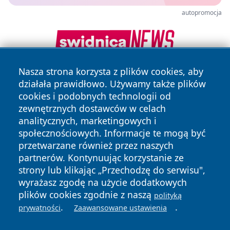
autopromocja
Nasza strona korzysta z plików cookies, aby
działała prawidłowo. Używamy także plików
cookies i podobnych technologii od
zewnętrznych dostawców w celach
analitycznych, marketingowych i
społecznościowych. Informacje te mogą być
Copyright © 2026 faktyrzeszow.pl Wszystkie prawa
przetwarzane również przez naszych
zastrzeżone.
partnerów. Kontynuując korzystanie ze
strony lub klikając „Przechodzę do serwisu",
wyrażasz zgodę na użycie dodatkowych
Polityka
Polityka
News
Autorzy
plików cookies zgodnie z naszą
polityką
Prywatności
Cookies
.
.
prywatności
Zaawansowane ustawienia