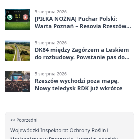
5 sierpnia 2026
[PIŁKA NOŻNA] Puchar Polski:
Warta Poznań – Resovia Rzeszów
0:1. Resovia wyeliminowała
pierwszoligowca
5 sierpnia 2026
DK84 między Zagórzem a Leskiem
do rozbudowy. Powstanie pas do
wyprzedzania
5 sierpnia 2026
Rzeszów wychodzi poza mapę.
Nowy teledysk RDK już wkrótce
<< Poprzedni
Wojewódzki Inspektorat Ochrony Roślin i