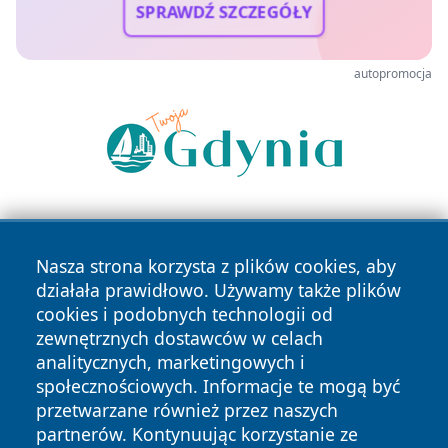
SPRAWDŹ SZCZEGÓŁY
autopromocja
Nasza strona korzysta z plików cookies, aby
działała prawidłowo. Używamy także plików
cookies i podobnych technologii od
zewnętrznych dostawców w celach
Copyright © 2026 faktyrzeszow.pl Wszystkie prawa
analitycznych, marketingowych i
zastrzeżone.
społecznościowych. Informacje te mogą być
przetwarzane również przez naszych
partnerów. Kontynuując korzystanie ze
Polityka
Polityka
News
Autorzy