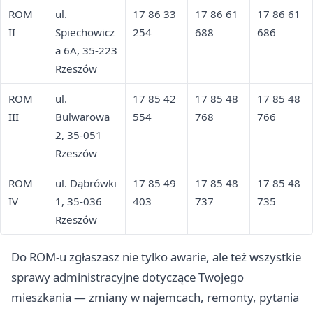
ROM
ul.
17 86 33
17 86 61
17 86 61
II
Spiechowicz
254
688
686
a 6A, 35-223
Rzeszów
ROM
ul.
17 85 42
17 85 48
17 85 48
III
Bulwarowa
554
768
766
2, 35-051
Rzeszów
ROM
ul. Dąbrówki
17 85 49
17 85 48
17 85 48
IV
1, 35-036
403
737
735
Rzeszów
Do ROM-u zgłaszasz nie tylko awarie, ale też wszystkie
sprawy administracyjne dotyczące Twojego
mieszkania — zmiany w najemcach, remonty, pytania