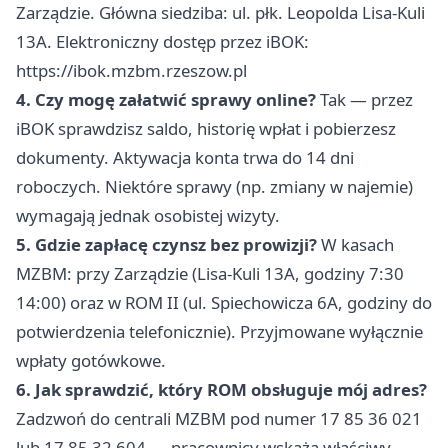
Zarządzie. Główna siedziba: ul. płk. Leopolda Lisa-Kuli
13A. Elektroniczny dostęp przez iBOK:
https://ibok.mzbm.rzeszow.pl
4. Czy mogę załatwić sprawy online?
Tak — przez
iBOK sprawdzisz saldo, historię wpłat i pobierzesz
dokumenty. Aktywacja konta trwa do 14 dni
roboczych. Niektóre sprawy (np. zmiany w najemie)
wymagają jednak osobistej wizyty.
5. Gdzie zapłacę czynsz bez prowizji?
W kasach
MZBM: przy Zarządzie (Lisa-Kuli 13A, godziny 7:30
14:00) oraz w ROM II (ul. Spiechowicza 6A, godziny do
potwierdzenia telefonicznie). Przyjmowane wyłącznie
wpłaty gotówkowe.
6. Jak sprawdzić, który ROM obsługuje mój adres?
Zadzwoń do centrali MZBM pod numer 17 85 36 021
lub 17 85 32 604 — pracownicy wskażą właściwy