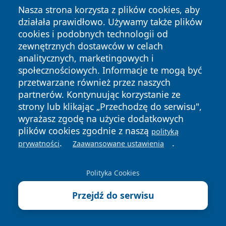
Rzeszów wychodzi poza mapę.
Nasza strona korzysta z plików cookies, aby
Nowy teledysk RDK już wkrótce
działała prawidłowo. Używamy także plików
cookies i podobnych technologii od
5 sierpnia 2026
zewnętrznych dostawców w celach
Rzeszów drugi w Polsce. Raport
analitycznych, marketingowych i
pokazuje siłę przemysłu i logistyki
społecznościowych. Informacje te mogą być
przetwarzane również przez naszych
5 sierpnia 2026
partnerów. Kontynuując korzystanie ze
Policjant wyczuł marihuanę w
strony lub klikając „Przechodzę do serwisu",
aucie. W domu braci znaleziono
wyrażasz zgodę na użycie dodatkowych
więcej
plików cookies zgodnie z naszą
polityką
5 sierpnia 2026
.
.
prywatności
Zaawansowane ustawienia
19-latek zaatakował 18-latka w
Rzeszowie. Powód zaczął się od
Polityka Cookies
papierosa
5 sierpnia 2026
Przejdź do serwisu
Na Wilkowyi powstanie nowy plac
zabaw. Mieszkańcy wybrali tę