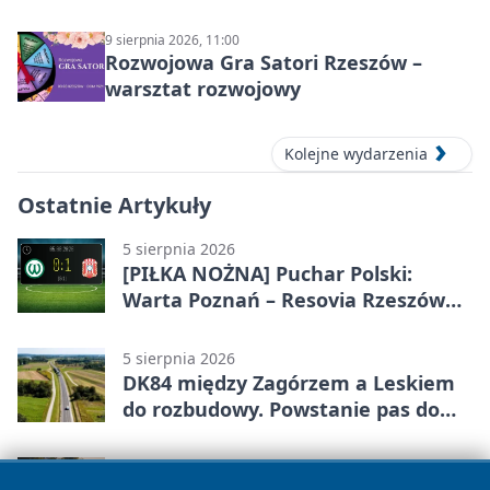
9 sierpnia 2026, 11:00
Rozwojowa Gra Satori Rzeszów –
warsztat rozwojowy
Kolejne wydarzenia
Ostatnie Artykuły
5 sierpnia 2026
[PIŁKA NOŻNA] Puchar Polski:
Warta Poznań – Resovia Rzeszów
0:1. Resovia wyeliminowała
pierwszoligowca
5 sierpnia 2026
DK84 między Zagórzem a Leskiem
do rozbudowy. Powstanie pas do
wyprzedzania
5 sierpnia 2026