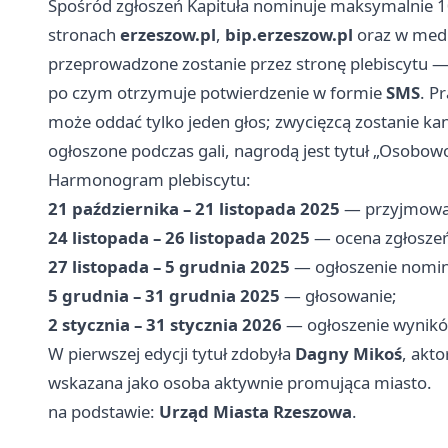
Spośród zgłoszeń Kapituła nominuje maksymalnie 10
stronach
erzeszow.pl
,
bip.erzeszow.pl
oraz w medi
przeprowadzone zostanie przez stronę plebiscytu — 
po czym otrzymuje potwierdzenie w formie
SMS
. P
może oddać tylko jeden głos; zwycięzcą zostanie kan
ogłoszone podczas gali, nagrodą jest tytuł „Osobowo
Harmonogram plebiscytu:
21 października – 21 listopada 2025
— przyjmowan
24 listopada – 26 listopada 2025
— ocena zgłoszeń 
27 listopada – 5 grudnia 2025
— ogłoszenie nomina
5 grudnia – 31 grudnia 2025
— głosowanie;
2 stycznia – 31 stycznia 2026
— ogłoszenie wyników
W pierwszej edycji tytuł zdobyła
Dagny Mikoś
, akto
wskazana jako osoba aktywnie promująca miasto.
na podstawie:
Urząd Miasta Rzeszowa
.