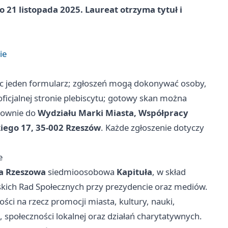
do
21 listopada 2025
. Laureat otrzyma tytuł i
ie
ąc jeden formularz; zgłoszeń mogą dokonywać osoby,
oficjalnej stronie plebiscytu; gotowy skan można
stownie do
Wydziału Marki Miasta, Współpracy
kiego 17, 35-002 Rzeszów
. Każde zgłoszenie dotyczy
e
a Rzeszowa
siedmioosobowa
Kapituła
, w skład
skich Rad Społecznych przy prezydencie oraz mediów.
ści na rzecz promocji miasta, kultury, nauki,
społeczności lokalnej oraz działań charytatywnych.