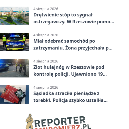
4 sierpnia 2026
Drętwienie stóp to sygnał
ostrzegawczy. W Rzeszowie pomoże
podolog
4 sierpnia 2026
Miał odebrać samochód po
zatrzymaniu. Żona przyjechała po
alkoholu
4 sierpnia 2026
Zlot hulajnóg w Rzeszowie pod
kontrolą policji. Ujawniono 19
wykroczeń
4 sierpnia 2026
Sąsiadka straciła pieniądze z
torebki. Policja szybko ustaliła
podejrzanego