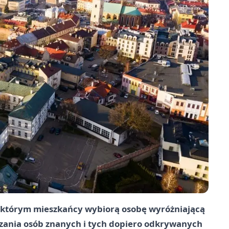
w którym mieszkańcy wybiorą osobę wyróżniającą
aszania osób znanych i tych dopiero odkrywanych