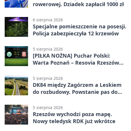
rowerowej. Dziadek zapłacił 1000 zł
6 sierpnia 2026
Specjalne pomieszczenie na posesji.
Policja zabezpieczyła 12 krzewów
5 sierpnia 2026
[PIŁKA NOŻNA] Puchar Polski:
Warta Poznań – Resovia Rzeszów
0:1. Resovia wyeliminowała
pierwszoligowca
5 sierpnia 2026
DK84 między Zagórzem a Leskiem
do rozbudowy. Powstanie pas do
wyprzedzania
5 sierpnia 2026
Rzeszów wychodzi poza mapę.
Nowy teledysk RDK już wkrótce