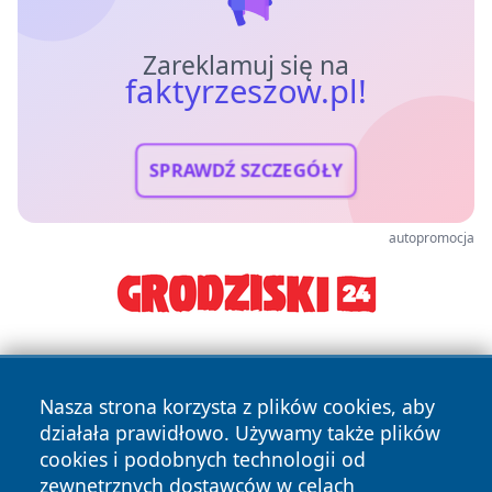
Zareklamuj się na
faktyrzeszow.pl!
SPRAWDŹ SZCZEGÓŁY
autopromocja
Nasza strona korzysta z plików cookies, aby
działała prawidłowo. Używamy także plików
cookies i podobnych technologii od
zewnętrznych dostawców w celach