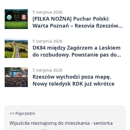
5 sierpnia 2026
[PIŁKA NOŻNA] Puchar Polski:
Warta Poznań – Resovia Rzeszów
0:1. Resovia wyeliminowała
pierwszoligowca
5 sierpnia 2026
DK84 między Zagórzem a Leskiem
do rozbudowy. Powstanie pas do
wyprzedzania
5 sierpnia 2026
Rzeszów wychodzi poza mapę.
Nowy teledysk RDK już wkrótce
<< Poprzedni
Wpuściła nieznajomą do mieszkania - seniorka