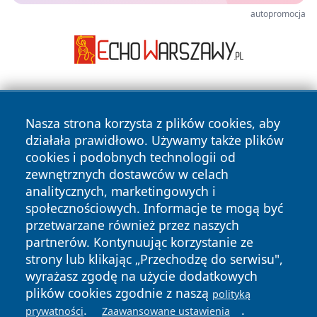
autopromocja
Nasza strona korzysta z plików cookies, aby
działała prawidłowo. Używamy także plików
cookies i podobnych technologii od
zewnętrznych dostawców w celach
Copyright © 2026 faktyrzeszow.pl Wszystkie prawa
analitycznych, marketingowych i
zastrzeżone.
społecznościowych. Informacje te mogą być
przetwarzane również przez naszych
partnerów. Kontynuując korzystanie ze
Polityka
Polityka
News
Autorzy
strony lub klikając „Przechodzę do serwisu",
Prywatności
Cookies
wyrażasz zgodę na użycie dodatkowych
plików cookies zgodnie z naszą
polityką
.
.
prywatności
Zaawansowane ustawienia