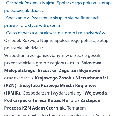
Ośrodek Rozwoju Najmu Społecznego pokazuje etap
po etapie jak działać
Spotkanie w Rzeszowie skupiło się na finansach,
prawie i praktyce wdrożenia
Co to oznacza w praktyce dla gmin i mieszkańców
Ośrodek Rozwoju Najmu Społecznego pokazuje etap
po etapie jak działać
W spotkaniu zorganizowanym w urzędzie gościli
przedstawiciele gmin z regionu – m.in.
Sokołowa
Małopolskiego
,
Brzostka
,
Zagórza
i
Bojanowa
–
oraz eksperci z
Krajowego Zasobu Nieruchomości
(KZN)
i
Instytutu Rozwoju Miast i Regionów
(IRMiR)
. Gospodarzami wydarzenia byli
Wojewoda
Podkarpacki Teresa Kubas-Hul
oraz
Zastępca
Prezesa KZN Adam Czerniak
. Tematem
przewodnim była idea tworzenia Społecznych Agencji