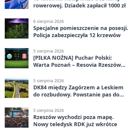
rowerowej. Dziadek zapłacił 1000 zł
6 sierpnia 2026
Specjalne pomieszczenie na posesji.
Policja zabezpieczyła 12 krzewów
5 sierpnia 2026
[PIŁKA NOŻNA] Puchar Polski:
Warta Poznań – Resovia Rzeszów
0:1. Resovia wyeliminowała
pierwszoligowca
5 sierpnia 2026
DK84 między Zagórzem a Leskiem
do rozbudowy. Powstanie pas do
wyprzedzania
5 sierpnia 2026
Rzeszów wychodzi poza mapę.
Nowy teledysk RDK już wkrótce