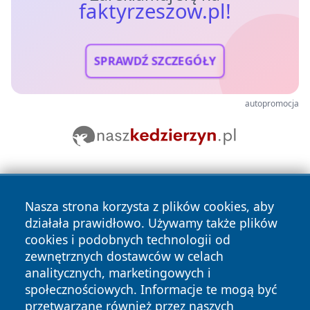
faktyrzeszow.pl!
SPRAWDŹ SZCZEGÓŁY
autopromocja
Nasza strona korzysta z plików cookies, aby
działała prawidłowo. Używamy także plików
cookies i podobnych technologii od
zewnętrznych dostawców w celach
Copyright © 2026 faktyrzeszow.pl Wszystkie prawa
analitycznych, marketingowych i
zastrzeżone.
społecznościowych. Informacje te mogą być
przetwarzane również przez naszych