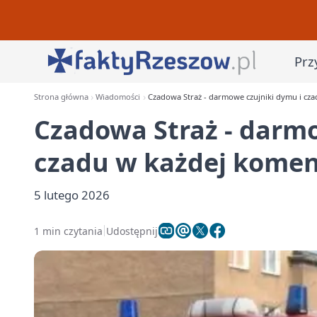
Prz
Strona główna
Wiadomości
Czadowa Straż - darmowe czujniki dymu i cz
Czadowa Straż - darmo
czadu w każdej komen
5 lutego 2026
1 min czytania
Udostępnij