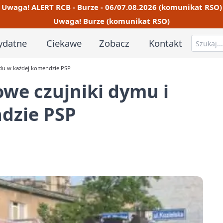
Uwaga! ALERT RCB - Burze - 06/07.08.2026 (komunikat RSO)
Uwaga! Burze (komunikat RSO)
ydatne
Ciekawe
Zobacz
Kontakt
adu w każdej komendzie PSP
we czujniki dymu i
dzie PSP