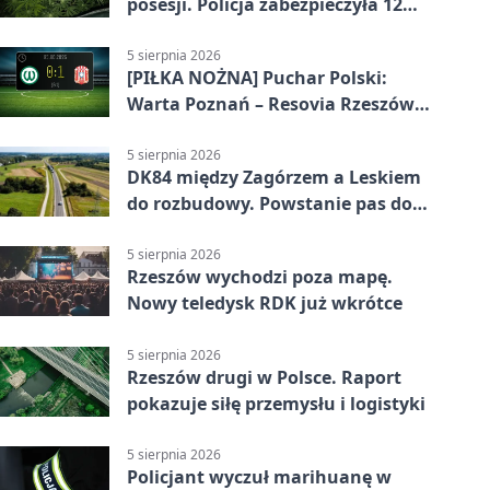
posesji. Policja zabezpieczyła 12
krzewów
5 sierpnia 2026
[PIŁKA NOŻNA] Puchar Polski:
Warta Poznań – Resovia Rzeszów
0:1. Resovia wyeliminowała
pierwszoligowca
5 sierpnia 2026
DK84 między Zagórzem a Leskiem
do rozbudowy. Powstanie pas do
wyprzedzania
5 sierpnia 2026
Rzeszów wychodzi poza mapę.
Nowy teledysk RDK już wkrótce
5 sierpnia 2026
Rzeszów drugi w Polsce. Raport
pokazuje siłę przemysłu i logistyki
5 sierpnia 2026
Policjant wyczuł marihuanę w