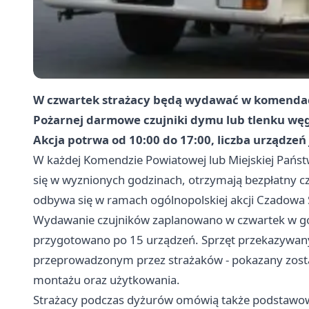
W czwartek strażacy będą wydawać w komendac
Pożarnej darmowe czujniki dymu lub tlenku węgl
Akcja potrwa od 10:00 do 17:00, liczba urządzeń
W każdej Komendzie Powiatowej lub Miejskiej Państw
się w wyznionych godzinach, otrzymają bezpłatny c
odbywa się w ramach ogólnopolskiej akcji Czadowa 
Wydawanie czujników zaplanowano w czwartek w g
przygotowano po 15 urządzeń. Sprzęt przekazywany
przeprowadzonym przez strażaków - pokazany zostan
montażu oraz użytkowania.
Strażacy podczas dyżurów omówią także podstawo