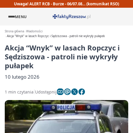
Uwaga! ALERT RCB - Burze - 06/07.08… (komunikat RSO)
MENU
Strona główna
Wiadomości
Akcja "Wnyk" w lasach Ropczyc i Sędziszowa - patroli nie wykryły pułapek
Akcja “Wnyk” w lasach Ropczyc i
Sędziszowa - patroli nie wykryły
pułapek
10 lutego 2026
1 min czytania
Udostępnij