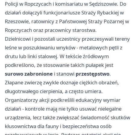
Policji w Ropczycach i komisariatu w Sędziszowie. Do
działań dołączyli funkcjonariusze Straży Rybackiej w
Rzeszowie, ratownicy z Państwowej Straży Pożarnej w
Ropczycach oraz pracownicy starostwa.
Dzielnicowi i pozostali uczestnicy przeczesywali tereny
leśne w poszukiwaniu wnyków - metalowych pętli z
drutu lub linki stalowej. W tekście źródłowym
podkreślono, że stosowanie takich pułapek jest
surowo zabronione
i stanowi
przestępstwo
.
Złapane zwierzę zwykle doznaje ciężkich obrażeń,
długotrwałego cierpienia, a często umiera.
Organizatorzy akcji podkreślili edukacyjny wymiar
działań - kontrole mają nie tylko usuwać nielegalne
urządzenia, lecz także zwiększać świadomość skutków
kłusownictwa dla fauny i bezpieczeństwa osób
przebywających w lesie. Podczas ostatniej akcji nie