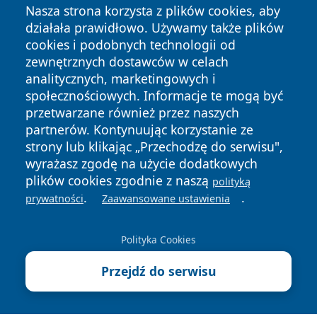
Nasza strona korzysta z plików cookies, aby
działała prawidłowo. Używamy także plików
cookies i podobnych technologii od
zewnętrznych dostawców w celach
analitycznych, marketingowych i
społecznościowych. Informacje te mogą być
przetwarzane również przez naszych
Copyright © 2026 faktyrzeszow.pl Wszystkie prawa
partnerów. Kontynuując korzystanie ze
zastrzeżone.
strony lub klikając „Przechodzę do serwisu",
wyrażasz zgodę na użycie dodatkowych
plików cookies zgodnie z naszą
polityką
Polityka
Polityka
.
.
News
Autorzy
prywatności
Zaawansowane ustawienia
Prywatności
Cookies
Polityka Cookies
Przejdź do serwisu