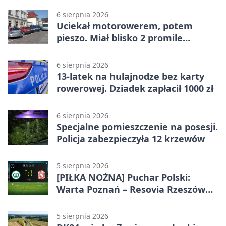
6 sierpnia 2026
Uciekał motorowerem, potem
pieszo. Miał blisko 2 promile
alkoholu
6 sierpnia 2026
13-latek na hulajnodze bez karty
rowerowej. Dziadek zapłacił 1000 zł
6 sierpnia 2026
Specjalne pomieszczenie na posesji.
Policja zabezpieczyła 12 krzewów
5 sierpnia 2026
[PIŁKA NOŻNA] Puchar Polski:
Warta Poznań – Resovia Rzeszów
0:1. Resovia wyeliminowała
pierwszoligowca
5 sierpnia 2026