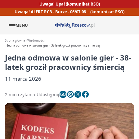
Uwaga! Upał (komunikat RSO)
Uwaga! ALERT RCB - Burze - 06/07.08… (komunikat RSO)
MENU
Strona główna
Wiadomości
Jedna odmowa w salonie gier - 38-latek groził pracownicy śmiercią
Jedna odmowa w salonie gier - 38-
latek groził pracownicy śmiercią
11 marca 2026
2 min czytania
Udostępnij