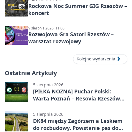
Rockowa Noc Summer GIG Rzeszów –
koncert
9 sierpnia 2026, 11:00
Rozwojowa Gra Satori Rzeszów –
warsztat rozwojowy
Kolejne wydarzenia
Ostatnie Artykuły
5 sierpnia 2026
[PIŁKA NOŻNA] Puchar Polski:
Warta Poznań – Resovia Rzeszów
0:1. Resovia wyeliminowała
pierwszoligowca
5 sierpnia 2026
DK84 między Zagórzem a Leskiem
do rozbudowy. Powstanie pas do