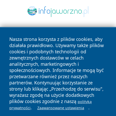
Nasza strona korzysta z plików cookies, aby
działała prawidłowo. Używamy także plików
cookies i podobnych technologii od
zewnętrznych dostawców w celach
Copyright © 2026 faktyrzeszow.pl Wszystkie prawa
analitycznych, marketingowych i
zastrzeżone.
społecznościowych. Informacje te mogą być
przetwarzane również przez naszych
partnerów. Kontynuując korzystanie ze
Polityka
Polityka
News
Autorzy
strony lub klikając „Przechodzę do serwisu",
Prywatności
Cookies
wyrażasz zgodę na użycie dodatkowych
plików cookies zgodnie z naszą
polityką
.
.
prywatności
Zaawansowane ustawienia