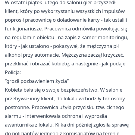
W ostatni piątek lutego do salonu gier przyszedł
klient, który po wykorzystaniu wszystkich impulsów
poprosił pracownicę o doładowanie karty - tak ustalili
funkcjonariusze. Pracownica odmówiła powołując się
na regulamin obiektu i na zapis z kamer monitoringu,
który - jak ustalono - pokazywał, że mężczyzna pił
alkohol przy automacie. Mężczyzna zaczął krzyczeć,
przeklinać i obrażać kobietę, a następnie - jak podaje
Policja:
“groził pozbawieniem życia”
Kobieta bała się o swoje bezpieczeństwo. W salonie
przebywał inny klient, do lokalu wchodziły też osoby
postronne. Pracownica użyła przycisku tzw. cichego
alarmu - interweniowała ochrona i wyprosiła
awanturnika z lokalu. Kilka dni później zgłosiła sprawę
do policjantów jednego z komisariatów na terenie