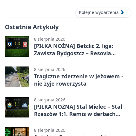
Kolejne wydarzenia
Ostatnie Artykuły
8 sierpnia 2026
[PIŁKA NOŻNA] Betclic 2. liga:
Zawisza Bydgoszcz – Resovia
Rzeszów 1:0. Gospodarze z
pierwszym zwycięstwem
8 sierpnia 2026
Tragiczne zderzenie w Jeżowem -
nie żyje rowerzysta
8 sierpnia 2026
[PIŁKA NOŻNA] Stal Mielec – Stal
Rzeszów 1:1. Remis w derbach
Podkarpacia w Betclic 1. lidze
8 sierpnia 2026