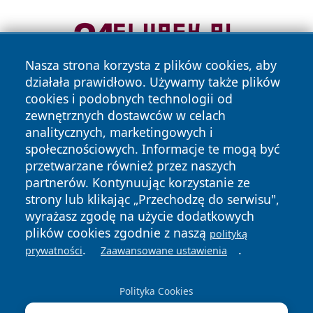
Nasza strona korzysta z plików cookies, aby
działała prawidłowo. Używamy także plików
cookies i podobnych technologii od
zewnętrznych dostawców w celach
analitycznych, marketingowych i
społecznościowych. Informacje te mogą być
przetwarzane również przez naszych
Copyright © 2026 faktyrzeszow.pl Wszystkie prawa
partnerów. Kontynuując korzystanie ze
zastrzeżone.
strony lub klikając „Przechodzę do serwisu",
wyrażasz zgodę na użycie dodatkowych
plików cookies zgodnie z naszą
polityką
Polityka
Polityka
.
.
News
Autorzy
prywatności
Zaawansowane ustawienia
Prywatności
Cookies
Polityka Cookies