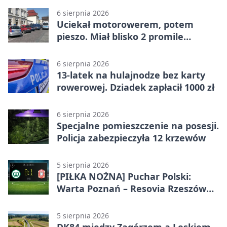
6 sierpnia 2026
Uciekał motorowerem, potem
pieszo. Miał blisko 2 promile
alkoholu
6 sierpnia 2026
13-latek na hulajnodze bez karty
rowerowej. Dziadek zapłacił 1000 zł
6 sierpnia 2026
Specjalne pomieszczenie na posesji.
Policja zabezpieczyła 12 krzewów
5 sierpnia 2026
[PIŁKA NOŻNA] Puchar Polski:
Warta Poznań – Resovia Rzeszów
0:1. Resovia wyeliminowała
pierwszoligowca
5 sierpnia 2026
DK84 między Zagórzem a Leskiem