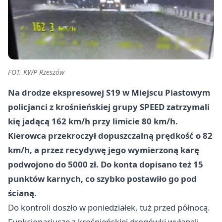
FOT. KWP Rzeszów
Na drodze ekspresowej S19 w Miejscu Piastowym
policjanci z krośnieńskiej grupy SPEED zatrzymali
kię jadącą 162 km/h przy limicie 80 km/h.
Kierowca przekroczył dopuszczalną prędkość o 82
km/h, a przez recydywę jego
wymierzoną karę
podwojono do
5000 zł
. Do konta dopisano też
15
punktów karnych
, co szybko postawiło go pod
ścianą.
Do kontroli doszło w poniedziałek, tuż przed północą.
Funkcjonariusze z krośnieńskiej drogówki wyłapali