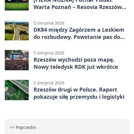
Warta Poznań – Resovia Rzeszów
0:1. Resovia wyeliminowała
pierwszoligowca
5 sierpnia 2026
DK84 między Zagórzem a Leskiem
do rozbudowy. Powstanie pas do
wyprzedzania
5 sierpnia 2026
Rzeszów wychodzi poza mapę.
Nowy teledysk RDK już wkrótce
5 sierpnia 2026
Rzeszów drugi w Polsce. Raport
pokazuje siłę przemysłu i logistyki
<< Poprzedni