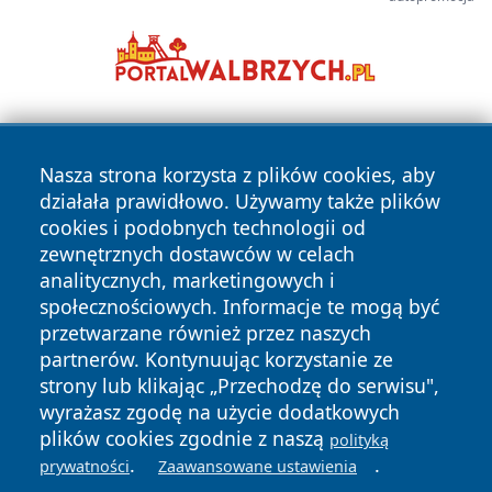
Nasza strona korzysta z plików cookies, aby
działała prawidłowo. Używamy także plików
cookies i podobnych technologii od
zewnętrznych dostawców w celach
Copyright © 2026 faktyrzeszow.pl Wszystkie prawa
analitycznych, marketingowych i
zastrzeżone.
społecznościowych. Informacje te mogą być
przetwarzane również przez naszych
partnerów. Kontynuując korzystanie ze
Polityka
Polityka
News
Autorzy
strony lub klikając „Przechodzę do serwisu",
Prywatności
Cookies
wyrażasz zgodę na użycie dodatkowych
plików cookies zgodnie z naszą
polityką
.
.
prywatności
Zaawansowane ustawienia