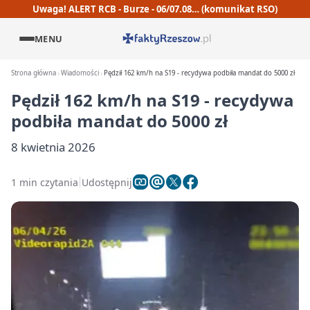
Uwaga! ALERT RCB - Burze - 06/07.08… (komunikat RSO)
MENU
Strona główna
Wiadomości
Pędził 162 km/h na S19 - recydywa podbiła mandat do 5000 zł
Pędził 162 km/h na S19 - recydywa
podbiła mandat do 5000 zł
8 kwietnia 2026
1 min czytania
Udostępnij