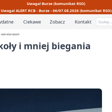
Uwaga! Burze (komunikat RSO)
Uwaga! ALERT RCB - Burze - 06/07.08.2026 (komunikat RSO)
ydatne
Ciekawe
Zobacz
Kontakt
 sekretariatach
koły i mniej biegania