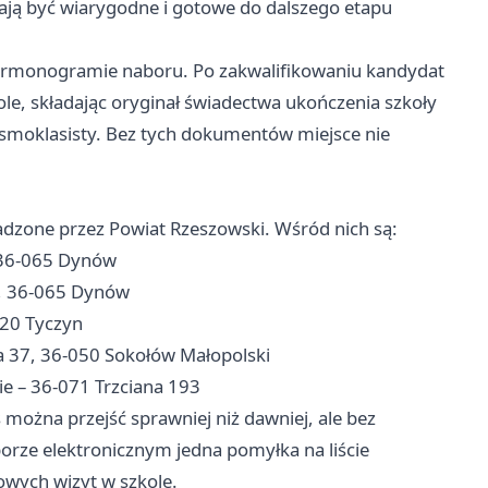
ają być wiarygodne i gotowe do dalszego etapu
harmonogramie naboru. Po zakwalifikowaniu kandydat
ole, składając oryginał świadectwa ukończenia szkoły
smoklasisty. Bez tych dokumentów miejsce nie
dzone przez Powiat Rzeszowski. Wśród nich są:
 36-065 Dynów
7, 36-065 Dynów
020 Tyczyn
a 37, 36-050 Sokołów Małopolski
e – 36-071 Trzciana 193
s można przejść sprawniej niż dawniej, ale bez
orze elektronicznym jedna pomyłka na liście
kowych wizyt w szkole.