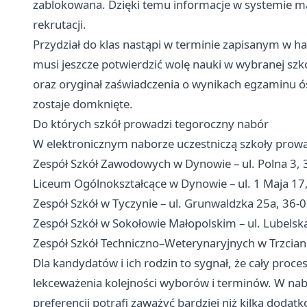
zablokowana. Dzięki temu informacje w systemie m
rekrutacji.
Przydział do klas nastąpi w terminie zapisanym w 
musi jeszcze potwierdzić wolę nauki w wybranej szk
oraz oryginał zaświadczenia o wynikach egzaminu ó
zostaje domknięte.
Do których szkół prowadzi tegoroczny nabór
W elektronicznym naborze uczestniczą szkoły prowa
Zespół Szkół Zawodowych w Dynowie – ul. Polna 3,
Liceum Ogólnokształcące w Dynowie – ul. 1 Maja 1
Zespół Szkół w Tyczynie – ul. Grunwaldzka 25a, 36-
Zespół Szkół w Sokołowie Małopolskim – ul. Lubelsk
Zespół Szkół Techniczno–Weterynaryjnych w Trzciani
Dla kandydatów i ich rodzin to sygnał, że cały proce
lekceważenia kolejności wyborów i terminów. W nab
preferencji potrafi zaważyć bardziej niż kilka dodat