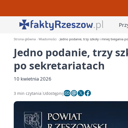
Prz
Strona główna
Wiadomości
Jedno podanie, trzy szkoły i mniej biegania po
Jedno podanie, trzy sz
po sekretariatach
10 kwietnia 2026
3 min czytania
Udostępnij