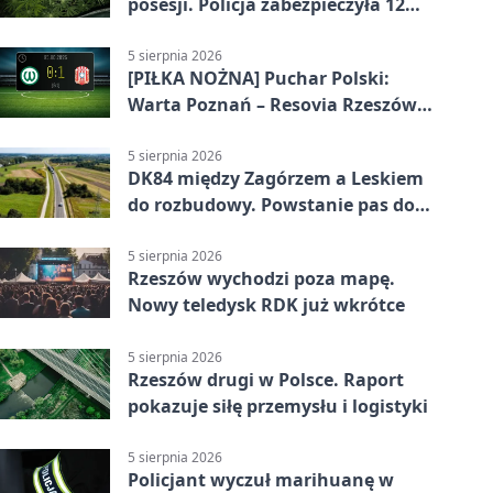
posesji. Policja zabezpieczyła 12
krzewów
5 sierpnia 2026
[PIŁKA NOŻNA] Puchar Polski:
Warta Poznań – Resovia Rzeszów
0:1. Resovia wyeliminowała
pierwszoligowca
5 sierpnia 2026
DK84 między Zagórzem a Leskiem
do rozbudowy. Powstanie pas do
wyprzedzania
5 sierpnia 2026
Rzeszów wychodzi poza mapę.
Nowy teledysk RDK już wkrótce
5 sierpnia 2026
Rzeszów drugi w Polsce. Raport
pokazuje siłę przemysłu i logistyki
5 sierpnia 2026
Policjant wyczuł marihuanę w