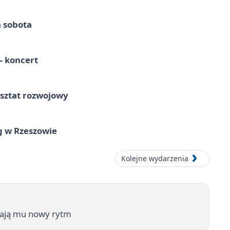
a sobota
 koncert
rsztat rozwojowy
g w Rzeszowie
Kolejne wydarzenia
adają mu nowy rytm