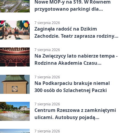
Nowe MOP-y na S19. W Równem
przygotowano parkingi dla
ciężarówek
7 sierpnia 2026
Zaginęła radość na Dzikim
Zachodzie. Teatr zaprasza rodziny
w Rzeszowie
7 sierpnia 2026
Na Zwięczycy lato nabierze tempa -
Rodzinna Akademia Czasu
Wolnego
7 sierpnia 2026
Na Podkarpaciu brakuje niemal
300 osób do Szlachetnej Paczki
7 sierpnia 2026
Centrum Rzeszowa z zamkniętymi
ulicami. Autobusy pojadą
objazdami
7 sierpnia 2026