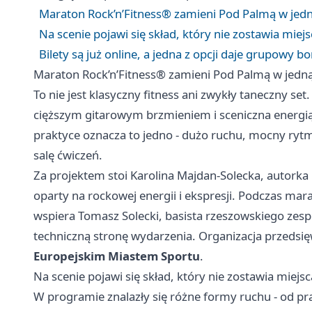
Maraton Rock’n’Fitness® zamieni Pod Palmą w jedn
Na scenie pojawi się skład, który nie zostawia miej
Bilety są już online, a jedna z opcji daje grupowy b
Maraton Rock’n’Fitness® zamieni Pod Palmą w jedną
To nie jest klasyczny fitness ani zwykły taneczny se
cięższym gitarowym brzmieniem i sceniczna energi
praktyce oznacza to jedno - dużo ruchu, mocny rytm
salę ćwiczeń.
Za projektem stoi Karolina Majdan-Solecka, autorka 
oparty na rockowej energii i ekspresji. Podczas mar
wspiera Tomasz Solecki, basista rzeszowskiego ze
techniczną stronę wydarzenia. Organizacja przedsi
Europejskim Miastem Sportu
.
Na scenie pojawi się skład, który nie zostawia miejs
W programie znalazły się różne formy ruchu - od pra