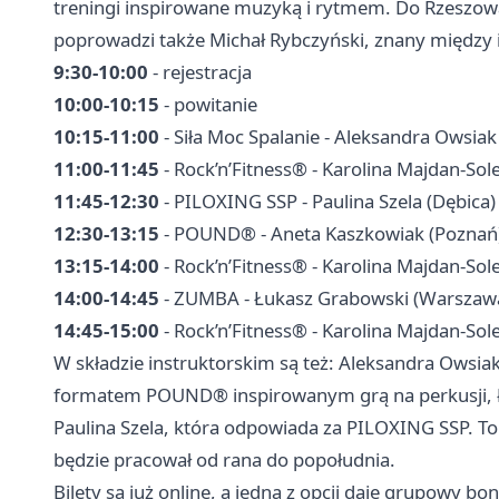
treningi inspirowane muzyką i rytmem. Do Rzeszowa 
poprowadzi także Michał Rybczyński, znany między i
9:30-10:00
- rejestracja
10:00-10:15
- powitanie
10:15-11:00
- Siła Moc Spalanie - Aleksandra Owsiak 
11:00-11:45
- Rock’n’Fitness® - Karolina Majdan-Sol
11:45-12:30
- PILOXING SSP - Paulina Szela (
Dębica
)
12:30-13:15
- POUND® - Aneta Kaszkowiak (Poznań
13:15-14:00
- Rock’n’Fitness® - Karolina Majdan-Sol
14:00-14:45
- ZUMBA - Łukasz Grabowski (Warszaw
14:45-15:00
- Rock’n’Fitness® - Karolina Majdan-Sol
W składzie instruktorskim są też: Aleksandra Owsiak
formatem POUND® inspirowanym grą na perkusji, 
Paulina Szela, która odpowiada za PILOXING SSP. To
będzie pracował od rana do popołudnia.
Bilety są już online, a jedna z opcji daje grupowy bo