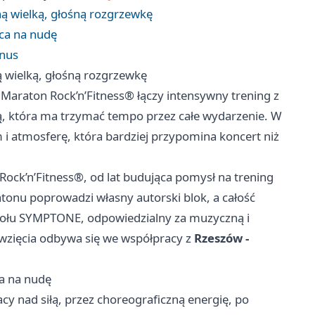
ą wielką, głośną rozgrzewkę
sca na nudę
onus
 wielką, głośną rozgrzewkę
t. Maraton Rock’n’Fitness® łączy intensywny trening z
ą, która ma trzymać tempo przez całe wydarzenie. W
 i atmosferę, która bardziej przypomina koncert niż
Rock’n’Fitness®, od lat budująca pomysł na trening
atonu poprowadzi własny autorski blok, a całość
społu SYMPTONE, odpowiedzialny za muzyczną i
ęwzięcia odbywa się we współpracy z
Rzeszów -
ca na nudę
cy nad siłą, przez choreograficzną energię, po