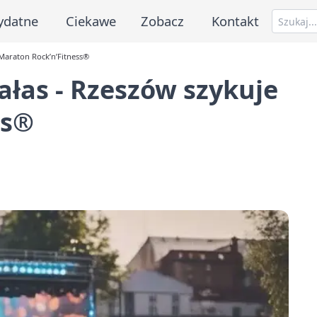
ydatne
Ciekawe
Zobacz
Kontakt
 Maraton Rock’n’Fitness®
ałas - Rzeszów szykuje
ss®