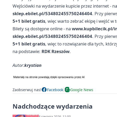
Wejściówki na wydarzenie kupicie przez internet - n
sklep.ebilet.pl/534802455750246404
. Przy pier
5+1 bilet gratis
, więc warto zebrać ekipę i wejść w 
Bilety są dostępne online - na
www.kupbilecik.pl/
sklep.ebilet.pl/534802455750246404
. Przy pier
5+1 bilet gratis
, więc to rozwiązanie dla tych, któ
na podstawie:
RDK Rzeszów
.
Autor:
krystian
Zaobserwuj nas!
Facebook
Google News
Nadchodzące wydarzenia
8 sierpnia 2026, 11:00