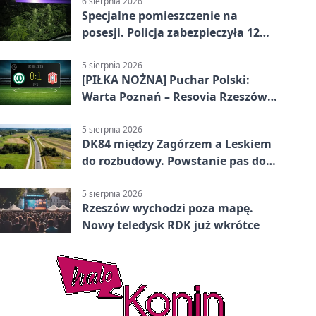
6 sierpnia 2026
Specjalne pomieszczenie na
posesji. Policja zabezpieczyła 12
krzewów
5 sierpnia 2026
[PIŁKA NOŻNA] Puchar Polski:
Warta Poznań – Resovia Rzeszów
0:1. Resovia wyeliminowała
pierwszoligowca
5 sierpnia 2026
DK84 między Zagórzem a Leskiem
do rozbudowy. Powstanie pas do
wyprzedzania
5 sierpnia 2026
Rzeszów wychodzi poza mapę.
Nowy teledysk RDK już wkrótce