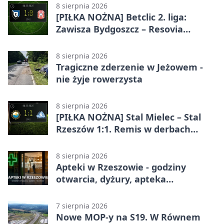
8 sierpnia 2026
[PIŁKA NOŻNA] Betclic 2. liga:
Zawisza Bydgoszcz – Resovia
Rzeszów 1:0. Gospodarze z
pierwszym zwycięstwem
8 sierpnia 2026
Tragiczne zderzenie w Jeżowem -
nie żyje rowerzysta
8 sierpnia 2026
[PIŁKA NOŻNA] Stal Mielec – Stal
Rzeszów 1:1. Remis w derbach
Podkarpacia w Betclic 1. lidze
8 sierpnia 2026
Apteki w Rzeszowie - godziny
otwarcia, dyżury, apteka
całodobowa
7 sierpnia 2026
Nowe MOP-y na S19. W Równem