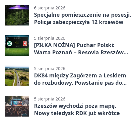
6 sierpnia 2026
Specjalne pomieszczenie na posesji.
Policja zabezpieczyła 12 krzewów
5 sierpnia 2026
[PIŁKA NOŻNA] Puchar Polski:
Warta Poznań – Resovia Rzeszów
0:1. Resovia wyeliminowała
pierwszoligowca
5 sierpnia 2026
DK84 między Zagórzem a Leskiem
do rozbudowy. Powstanie pas do
wyprzedzania
5 sierpnia 2026
Rzeszów wychodzi poza mapę.
Nowy teledysk RDK już wkrótce