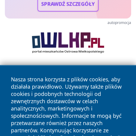
SPRAWDŹ SZCZEGÓŁY
autopromocja
Nasza strona korzysta z plików cookies, aby
działała prawidłowo. Używamy także plików
cookies i podobnych technologii od
zewnętrznych dostawców w celach
Copyright © 2026 faktyrzeszow.pl Wszystkie prawa
analitycznych, marketingowych i
zastrzeżone.
społecznościowych. Informacje te mogą być
przetwarzane również przez naszych
partnerów. Kontynuując korzystanie ze
Polityka
Polityka
News
Autorzy