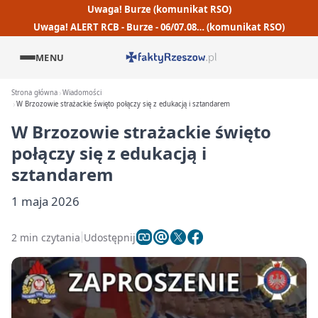
Uwaga! Burze (komunikat RSO)
Uwaga! ALERT RCB - Burze - 06/07.08… (komunikat RSO)
MENU
Strona główna
Wiadomości
W Brzozowie strażackie święto połączy się z edukacją i sztandarem
W Brzozowie strażackie święto
połączy się z edukacją i
sztandarem
1 maja 2026
2 min czytania
Udostępnij