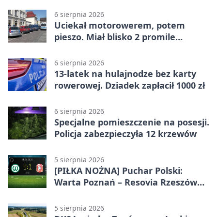
6 sierpnia 2026
Uciekał motorowerem, potem
pieszo. Miał blisko 2 promile
alkoholu
6 sierpnia 2026
13-latek na hulajnodze bez karty
rowerowej. Dziadek zapłacił 1000 zł
6 sierpnia 2026
Specjalne pomieszczenie na posesji.
Policja zabezpieczyła 12 krzewów
5 sierpnia 2026
[PIŁKA NOŻNA] Puchar Polski:
Warta Poznań – Resovia Rzeszów
0:1. Resovia wyeliminowała
pierwszoligowca
5 sierpnia 2026