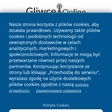
Nasza strona korzysta z plików cookies, aby
działała prawidłowo. Używamy także plików
cookies i podobnych technologii od
zewnętrznych dostawców w celach
analitycznych, marketingowych i
społecznościowych. Informacje te mogą być
Copyright © 2026 faktyrzeszow.pl Wszystkie prawa
przetwarzane również przez naszych
zastrzeżone.
partnerów. Kontynuując korzystanie ze
strony lub klikając „Przechodzę do serwisu",
wyrażasz zgodę na użycie dodatkowych
Polityka
Polityka
News
Autorzy
plików cookies zgodnie z naszą
Prywatności
Cookies
polityką
.
.
prywatności
Zaawansowane ustawienia
Polityka Cookies